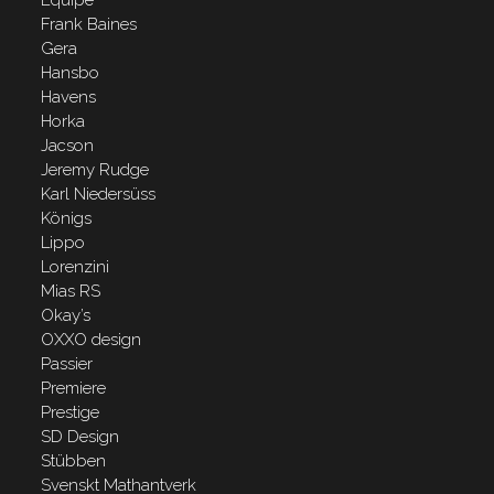
Frank Baines
Gera
Hansbo
Havens
Horka
Jacson
Jeremy Rudge
Karl Niedersüss
Königs
Lippo
Lorenzini
Mias RS
Okay’s
OXXO design
Passier
Premiere
Prestige
SD Design
Stübben
Svenskt Mathantverk