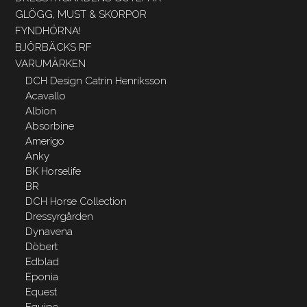
GLÖGG, MUST & SKORPOR
FYNDHÖRNA!
BJÖRBÄCKS RF
VARUMÄRKEN
DCH Design Catrin Henriksson
Acavallo
Albion
Absorbine
Amerigo
Anky
BK Horselife
BR
DCH Horse Collection
Dressyrgården
Dynavena
Döbert
Edblad
Eponia
Equest
Equipe