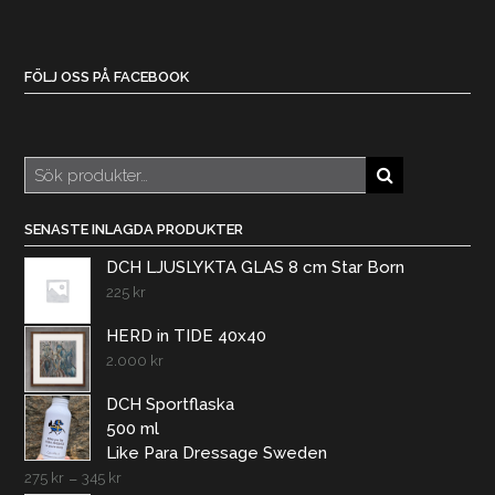
FÖLJ OSS PÅ FACEBOOK
Sök
efter:
SENASTE INLAGDA PRODUKTER
DCH LJUSLYKTA GLAS 8 cm Star Born
225
kr
HERD in TIDE 40x40
2.000
kr
DCH Sportflaska
500 ml
Like Para Dressage Sweden
275
kr
–
345
kr