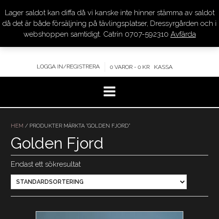
Lager saldot kan diffa då vi kanske inte hinner stämma av saldot
DRESSYR.COM
då det är både försäljning på tävlingsplatser, Dressyrgården och i
webshoppen samtidigt. Catrin 0707-592310
Avfärda
KVALITET – KOMPETENS – SERVICE
LOGGA IN/REGISTRERA
0 VAROR - 0 KR
KASSA
Hoppa
till
HEM
/ PRODUKTER MÄRKTA ”GOLDEN FJORD”
innehåll
Golden Fjord
Endast ett sökresultat