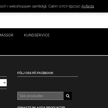
den och i webshoppen samtidigt. Catrin 0707-592310
Avfärda
LOGGA IN/REGISTRERA
0 VAROR - 0 KR
KASSA
MÄSSOR
KUNDSERVICE
FÖLJ OSS PÅ FACEBOOK
Sök
efter:
SENASTE INLAGDA PRODUKTER