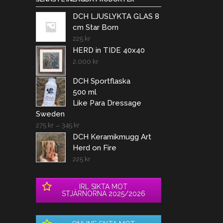
DCH LJUSLYKTA GLAS 8
cm Star Born
225
kr
HERD in TIDE 40x40
2.000
kr
DCH Sportflaska
500 ml
Like Para Dressage
Sweden
275
kr
–
345
kr
DCH Keramikmugg Art
Herd on Fire
225
kr
IRL SIKTA MOT
STJÄRNORNA 2025/2026