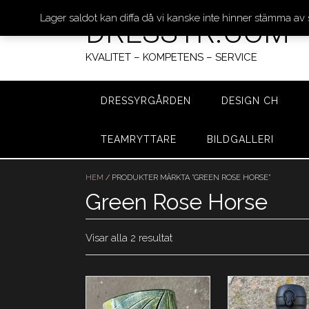
Lager saldot kan diffa då vi kanske inte hinner stämma av
DRESSYR.COM
KVALITET – KOMPETENS – SERVICE
DRESSYRGÅRDEN
DESIGN CH
TEAMRYTTARE
BILDGALLERI
Hoppa
till
HEM
/ PRODUKTER MÄRKTA ”GREEN ROSE HORSE”
innehåll
Green Rose Horse
Visar alla 2 resultat