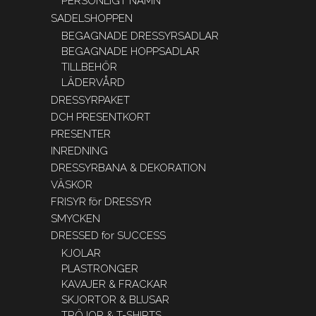
PERSONLIGT NAMN
SADELSHOPPEN
BEGAGNADE DRESSYRSADLAR
BEGAGNADE HOPPSADLAR
TILLBEHÖR
LÄDERVÅRD
DRESSYRPAKET
DCH PRESENTKORT
PRESENTER
INREDNING
DRESSYRBANA & DEKORATION
VÄSKOR
FRISYR för DRESSYR
SMYCKEN
DRESSED for SUCCESS
KJOLAR
PLASTRONGER
KAVAJER & FRACKAR
SKJORTOR & BLUSAR
TRÖJOR & T-SHIRTS