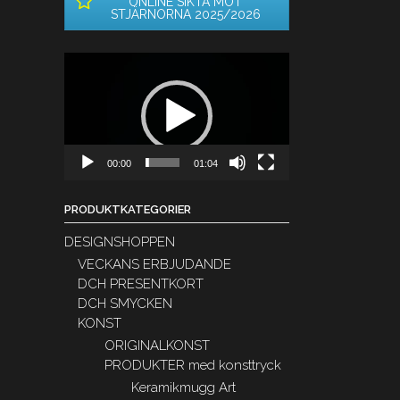
ONLINE SIKTA MOT
STJÄRNORNA 2025/2026
Videospelare
00:00
01:04
PRODUKTKATEGORIER
DESIGNSHOPPEN
VECKANS ERBJUDANDE
DCH PRESENTKORT
DCH SMYCKEN
KONST
ORIGINALKONST
PRODUKTER med konsttryck
Keramikmugg Art