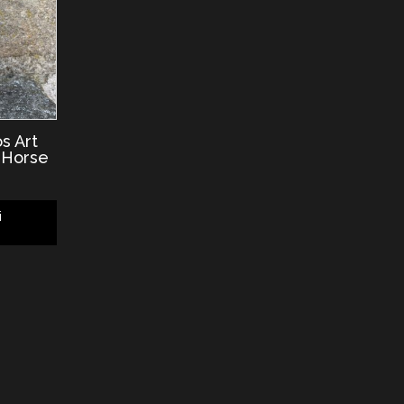
s Art
 Horse
i
g