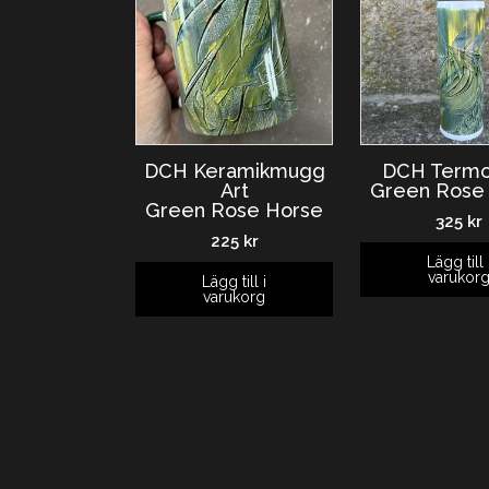
DCH Keramikmugg
DCH Termo
Art
Green Rose
Green Rose Horse
325
kr
225
kr
Lägg till 
varukor
Lägg till i
varukorg