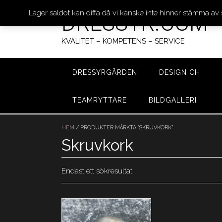
Lager saldot kan diffa då vi kanske inte hinner stämma av
DRESSYR.COM
KVALITET – KOMPETENS – SERVICE
DRESSYRGÅRDEN
DESIGN CH
TEAMRYTTARE
BILDGALLERI
Hoppa
till
HEM
/ PRODUKTER MÄRKTA ”SKRUVKORK”
innehåll
Skruvkork
Endast ett sökresultat