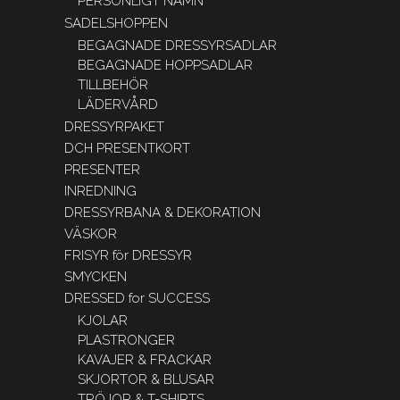
PERSONLIGT NAMN
SADELSHOPPEN
BEGAGNADE DRESSYRSADLAR
BEGAGNADE HOPPSADLAR
TILLBEHÖR
LÄDERVÅRD
DRESSYRPAKET
DCH PRESENTKORT
PRESENTER
INREDNING
DRESSYRBANA & DEKORATION
VÄSKOR
FRISYR för DRESSYR
SMYCKEN
DRESSED for SUCCESS
KJOLAR
PLASTRONGER
KAVAJER & FRACKAR
SKJORTOR & BLUSAR
TRÖJOR & T-SHIRTS