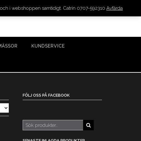
den och i webshoppen samtidigt. Catrin 0707-592310
Avfärda
LOGGA IN/REGISTRERA
0 VAROR - 0 KR
KASSA
MÄSSOR
KUNDSERVICE
FÖLJ OSS PÅ FACEBOOK
Sök
efter:
SENASTE INLAGDA PRODUKTER