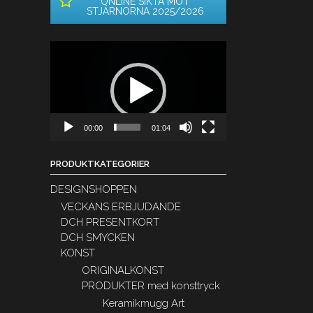
ONLINE SIKTA MOT
STJÄRNORNA 2025/2026
Videospelare
00:00
01:04
PRODUKTKATEGORIER
DESIGNSHOPPEN
VECKANS ERBJUDANDE
DCH PRESENTKORT
DCH SMYCKEN
KONST
ORIGINALKONST
PRODUKTER med konsttryck
Keramikmugg Art