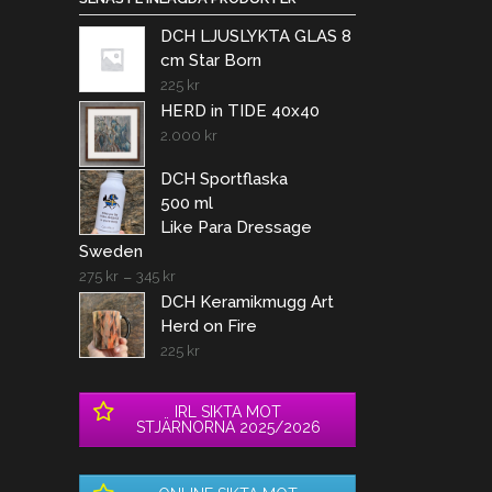
DCH LJUSLYKTA GLAS 8
cm Star Born
225
kr
HERD in TIDE 40x40
2.000
kr
DCH Sportflaska
500 ml
Like Para Dressage
Sweden
275
kr
–
345
kr
DCH Keramikmugg Art
Herd on Fire
225
kr
IRL SIKTA MOT
STJÄRNORNA 2025/2026