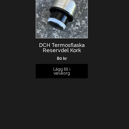
DCH Termosflaska
Reservdel Kork
80
kr
Lägg till i
varukorg