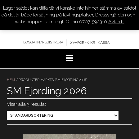
Lager saldot kan diffa då vi kanske inte hinner stämma av saldot
DRESSYR.COM
då det är både försäljning på tävlingsplatser, Dressyrgården och i
webshoppen samtidigt. Catrin 0707-592310
Avfärda
KVALITET – KOMPETENS – SERVICE
LOGGA IN/REGISTRERA
0 VAROR - 0 KR
KASSA
Hoppa
till
HEM
/ PRODUKTER MÄRKTA ”SM FJORDING 2026”
innehåll
SM Fjording 2026
Visar alla 3 resultat