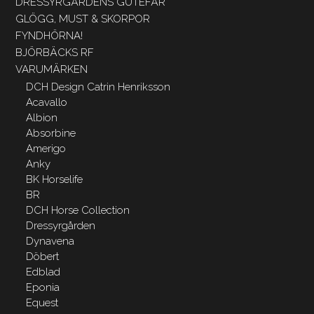
DRESSYRGÅRDENS GUTEFÅR
GLÖGG, MUST & SKORPOR
FYNDHÖRNA!
BJÖRBÄCKS RF
VARUMÄRKEN
DCH Design Catrin Henriksson
Acavallo
Albion
Absorbine
Amerigo
Anky
BK Horselife
BR
DCH Horse Collection
Dressyrgården
Dynavena
Döbert
Edblad
Eponia
Equest