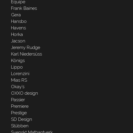
Equipe
Frank Baines
Gera
Hansbo
Havens
Horka
Jacson
Jeremy Rudge
Karl Niedersüss
Königs
Lippo
Lorenzini
Mias RS
Okay’s
OXXO design
Passier
Premiere
Prestige
SD Design
Stübben
Svenskt Mathantverk