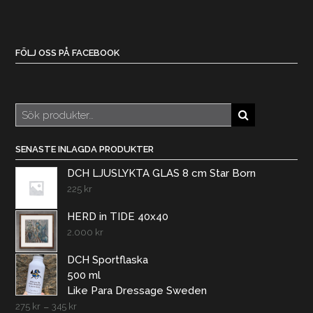
FÖLJ OSS PÅ FACEBOOK
Sök
efter:
SENASTE INLAGDA PRODUKTER
DCH LJUSLYKTA GLAS 8 cm Star Born
225
kr
HERD in TIDE 40x40
2.000
kr
DCH Sportflaska
500 ml
Like Para Dressage Sweden
275
kr
–
345
kr