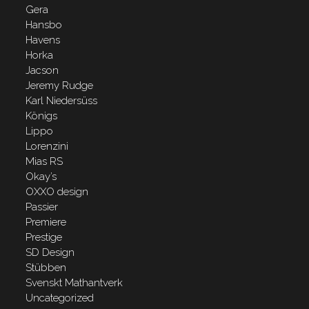
Gera
Hansbo
Havens
Horka
Jacson
Jeremy Rudge
Karl Niedersüss
Königs
Lippo
Lorenzini
Mias RS
Okay’s
OXXO design
Passier
Premiere
Prestige
SD Design
Stübben
Svenskt Mathantverk
Uncategorized