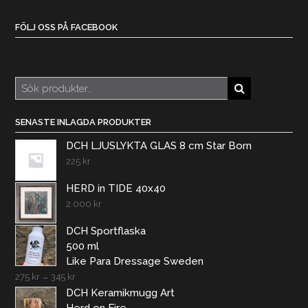
FÖLJ OSS PÅ FACEBOOK
Sök
efter:
SENASTE INLAGDA PRODUKTER
DCH LJUSLYKTA GLAS 8 cm Star Born
225
kr
HERD in TIDE 40x40
2.000
kr
DCH Sportflaska
500 ml
Like Para Dressage Sweden
275
kr
–
345
kr
DCH Keramikmugg Art