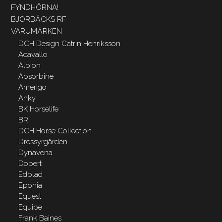
FYNDHÖRNA!
BJÖRBÄCKS RF
VARUMÄRKEN
DCH Design Catrin Henriksson
Acavallo
Albion
Absorbine
Amerigo
Anky
BK Horselife
BR
DCH Horse Collection
Dressyrgården
Dynavena
Döbert
Edblad
Eponia
Equest
Equipe
Frank Baines