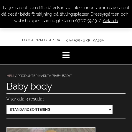
Lager saldot kan diffa då vi kanske inte hinner stämma av saldot
DRESSYR.COM
då det är både försäljning på tävlingsplatser, Dressyrgården och i
webshoppen samtidigt. Catrin 0707-592310
Avfärda
KVALITET – KOMPETENS – SERVICE
LOGGA IN/REGISTRERA
0 VAROR - 0 KR
KASSA
Hoppa
till
HEM
/ PRODUKTER MÄRKTA ”BABY BODY”
innehåll
Baby body
Visar alla 3 resultat