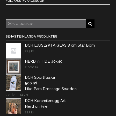
FÖLJ OSS PÅ FACEBOOK
Sök
efter:
SENASTE INLAGDA PRODUKTER
DCH LJUSLYKTA GLAS 8 cm Star Born
225
kr
HERD in TIDE 40x40
2.000
kr
DCH Sportflaska
500 ml
Like Para Dressage Sweden
275
kr
–
345
kr
DCH Keramikmugg Art
Herd on Fire
225
kr