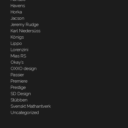
Havens
Horka
Jacson
Jeremy Rudge
Karl Niedersüss
Königs
Lippo
Lorenzini
Mias RS
Okay’s
OXXO design
Passier
Premiere
Prestige
SD Design
Stübben
Svenskt Mathantverk
Uncategorized