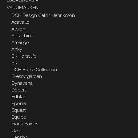
BJÖRBÄCKS RF
VARUMÄRKEN
DCH Design Catrin Henriksson
Acavallo
Albion
Absorbine
Amerigo
Anky
BK Horselife
BR
DCH Horse Collection
Dressyrgården
Dynavena
Döbert
Edblad
Eponia
Equest
Equipe
Frank Baines
Gera
Hansbo