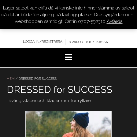
Lager saldot kan diffa då vi kanske inte hinner stämma av saldot
DRESSYR.COM
då det är både försäljning på tävlingsplatser, Dressyrgården och i
webshoppen samtidigt. Catrin 0707-592310
Avfärda
KVALITET – KOMPETENS – SERVICE
LOGGA IN/REGISTRERA
0 VAROR - 0 KR
KASSA
Hoppa
till
HEM
/ DRESSED FOR SUCCESS
innehåll
DRESSED for SUCCESS
Tävlingskläder och kläder mm för ryttare