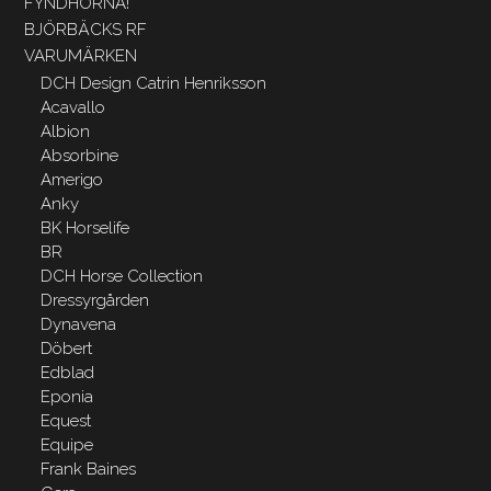
FYNDHÖRNA!
BJÖRBÄCKS RF
VARUMÄRKEN
DCH Design Catrin Henriksson
Acavallo
Albion
Absorbine
Amerigo
Anky
BK Horselife
BR
DCH Horse Collection
Dressyrgården
Dynavena
Döbert
Edblad
Eponia
Equest
Equipe
Frank Baines