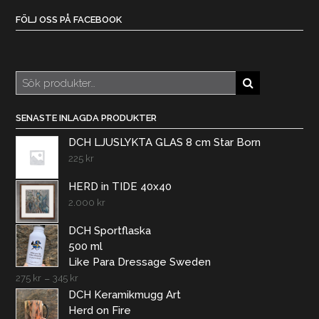
FÖLJ OSS PÅ FACEBOOK
Sök
efter:
SENASTE INLAGDA PRODUKTER
DCH LJUSLYKTA GLAS 8 cm Star Born
225
kr
HERD in TIDE 40x40
2.000
kr
DCH Sportflaska
500 ml
Like Para Dressage Sweden
275
kr
–
345
kr
DCH Keramikmugg Art
Herd on Fire