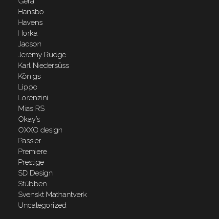
Gera
Hansbo
Havens
Horka
Jacson
Jeremy Rudge
Karl Niedersüss
Königs
Lippo
Lorenzini
Mias RS
Okay’s
OXXO design
Passier
Premiere
Prestige
SD Design
Stübben
Svenskt Mathantverk
Uncategorized