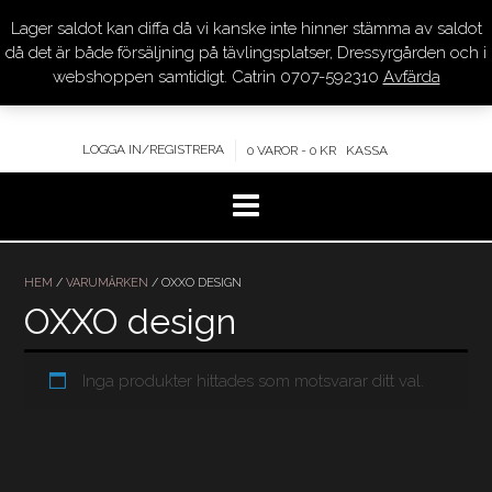
Lager saldot kan diffa då vi kanske inte hinner stämma av saldot
DRESSYR.COM
då det är både försäljning på tävlingsplatser, Dressyrgården och i
webshoppen samtidigt. Catrin 0707-592310
Avfärda
KVALITET – KOMPETENS – SERVICE
LOGGA IN/REGISTRERA
0 VAROR - 0 KR
KASSA
Hoppa
till
HEM
/
VARUMÄRKEN
/ OXXO DESIGN
innehåll
OXXO design
Inga produkter hittades som motsvarar ditt val.