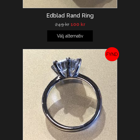
Edblad Rand Ring
249
kr
100
kr
Välj alternativ
REA!