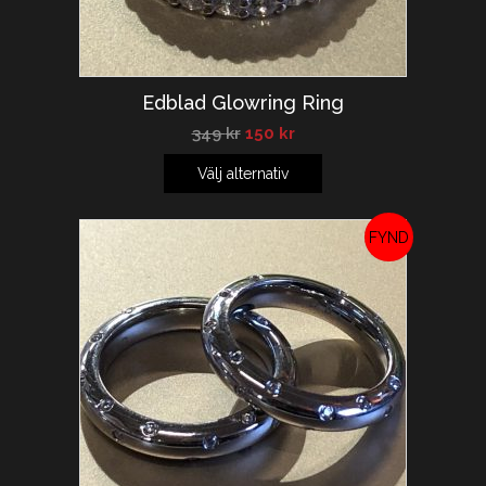
Edblad Glowring Ring
349
kr
150
kr
Välj alternativ
REA!