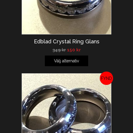
Edblad Crystal Ring Glans
349
kr
150
kr
Välj alternativ
REA!