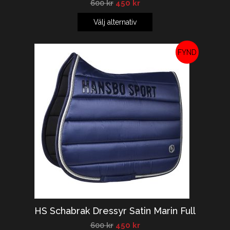
600
kr
450
kr
Välj alternativ
REA!
HS Schabrak Dressyr Satin Marin Full
600
kr
450
kr