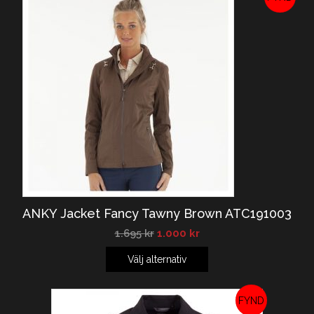
REA!
ANKY Jacket Fancy Tawny Brown ATC191003
1.695
kr
1.000
kr
Välj alternativ