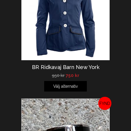
BR Ridkavaj Barn New York
950
kr
750
kr
Välj alternativ
REA!