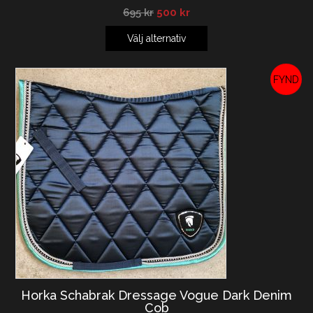
695
kr
500
kr
Välj alternativ
REA!
Horka Schabrak Dressage Vogue Dark Denim
Cob