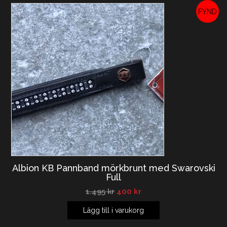
REA!
Albion KB Pannband mörkbrunt med Swarovski
Full
1.495
kr
400
kr
Lägg till i varukorg