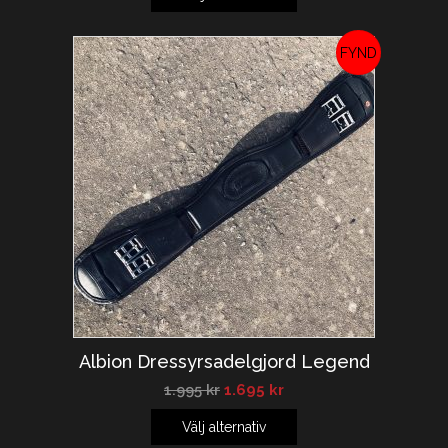
REA!
Albion Dressyrsadelgjord Legend
1.995
kr
1.695
kr
Välj alternativ