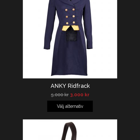
REA!
ANKY Ridfrack
5.000
kr
3.000
kr
Välj alternativ