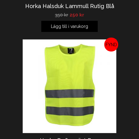
Horka Halsduk Lammull Rutig Blå
350
kr
250
kr
Lägg till i varukorg
REA!