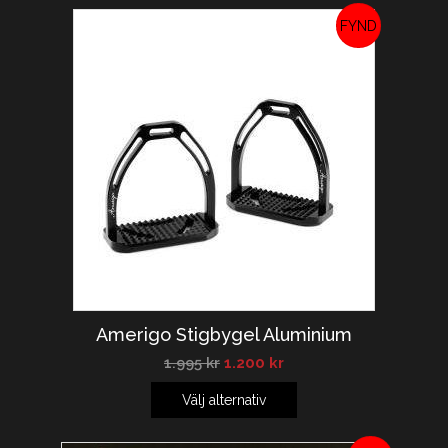
REA!
Amerigo Stigbygel Aluminium
1.995
kr
1.200
kr
Välj alternativ