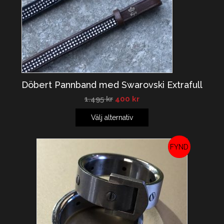
Döbert Pannband med Swarovski Extrafull
1.495
kr
400
kr
Välj alternativ
REA!