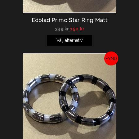
Edblad Primo Star Ring Matt
349
kr
150
kr
Välj alternativ
REA!