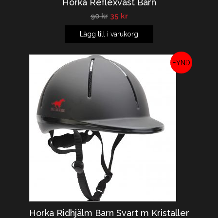
Horka Reflexväst Barn
90
kr
35
kr
Lägg till i varukorg
REA!
Horka Ridhjälm Barn Svart m Kristaller