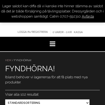
Lager saldot kan diffa då vi kanske inte hinner stämma av saldot
DRESSYR.COM
då det är både försäljning på tävlingsplatser, Dressyrgården och i
webshoppen samtidigt. Catrin 0707-592310
Avfärda
KVALITET – KOMPETENS – SERVICE
LOGGA IN/REGISTRERA
0 VAROR - 0 KR
KASSA
Hoppa
till
HEM
/ FYNDHÖRNA!
innehåll
FYNDHÖRNA!
Ibland behöver vi lagerrensa för att få plats med nya
produkter.
Visar alla 102 resultat