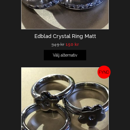
Edblad Crystal Ring Matt
349
kr
150
kr
Välj alternativ
REA!