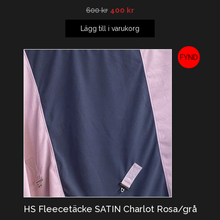
600
kr
400
kr
Lägg till i varukorg
REA!
HS Fleecetäcke SATIN Charlot Rosa/grå