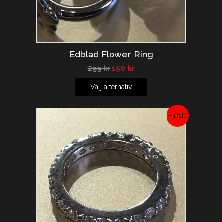
Edblad Flower Ring
299
kr
150
kr
Välj alternativ
REA!