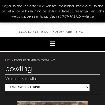
Lager saldot kan diffa då vi kanske inte hinner stämma av saldot
DRESSYR.COM
då det är både försäljning på tävlingsplatser, Dressyrgården och i
webshoppen samtidigt. Catrin 0707-592310
Avfärda
KVALITET – KOMPETENS – SERVICE
LOGGA IN/REGISTRERA
0 VAROR - 0 KR
KASSA
Hoppa
till
HEM
/ PRODUKTER MÄRKTA ”BOWLING”
innehåll
bowling
Visar alla 39 resultat