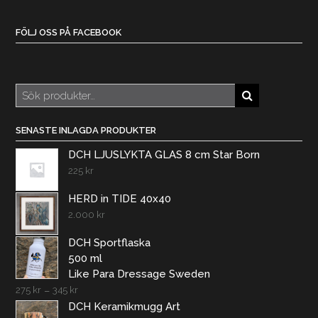
FÖLJ OSS PÅ FACEBOOK
Sök
efter:
SENASTE INLAGDA PRODUKTER
DCH LJUSLYKTA GLAS 8 cm Star Born
225
kr
HERD in TIDE 40x40
2.000
kr
DCH Sportflaska
500 ml
Like Para Dressage Sweden
275
kr
–
345
kr
DCH Keramikmugg Art