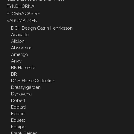
FYNDHÖRNA!
BJÖRBÄCKS RF
VARUMÄRKEN
DCH Design Catrin Henriksson
Acavallo
Albion
Absorbine
Amerigo
Anky
BK Horselife
BR
DCH Horse Collection
Dressyrgården
Dynavena
Döbert
Edblad
Eponia
Equest
Equipe
Frank Baines