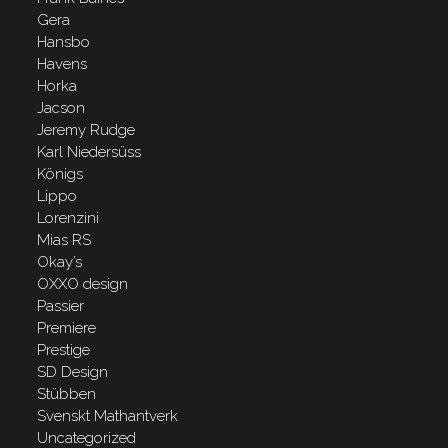
Gera
Hansbo
Havens
Horka
Jacson
Jeremy Rudge
Karl Niedersüss
Königs
Lippo
Lorenzini
Mias RS
Okay’s
OXXO design
Passier
Premiere
Prestige
SD Design
Stübben
Svenskt Mathantverk
Uncategorized