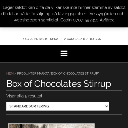
Lager saldot kan diffa då vi kanske inte hinner stämma av saldot
DRESSYR.COM
då det är både försäljning på tävlingsplatser, Dressyrgården och i
webshoppen samtidigt. Catrin 0707-592310
Avfärda
KVALITET – KOMPETENS – SERVICE
LOGGA IN/REGISTRERA
0 VAROR - 0 KR
KASSA
Hoppa
till
HEM
/ PRODUKTER MÄRKTA ”BOX OF CHOCOLATES STIRRUP”
innehåll
Box of Chocolates Stirrup
Visar alla 5 resultat