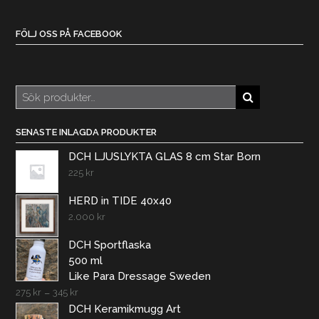
FÖLJ OSS PÅ FACEBOOK
Sök
efter:
SENASTE INLAGDA PRODUKTER
DCH LJUSLYKTA GLAS 8 cm Star Born
225
kr
HERD in TIDE 40x40
2.000
kr
DCH Sportflaska
500 ml
Like Para Dressage Sweden
275
kr
–
345
kr
DCH Keramikmugg Art