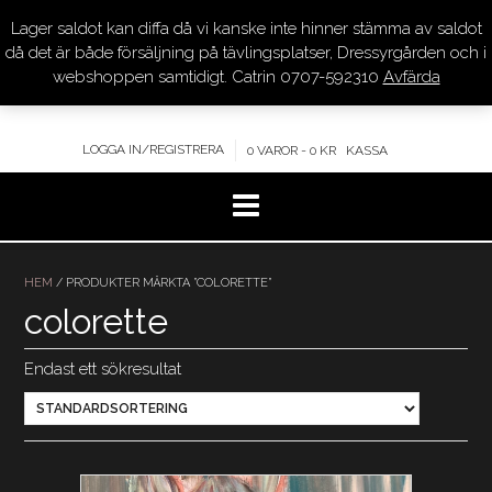
Lager saldot kan diffa då vi kanske inte hinner stämma av saldot
DRESSYR.COM
då det är både försäljning på tävlingsplatser, Dressyrgården och i
webshoppen samtidigt. Catrin 0707-592310
Avfärda
KVALITET – KOMPETENS – SERVICE
LOGGA IN/REGISTRERA
0 VAROR - 0 KR
KASSA
Hoppa
till
HEM
/ PRODUKTER MÄRKTA ”COLORETTE”
innehåll
colorette
Endast ett sökresultat