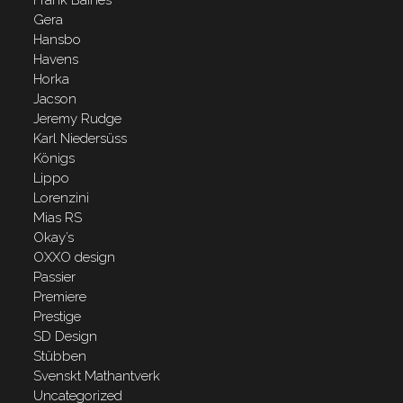
Gera
Hansbo
Havens
Horka
Jacson
Jeremy Rudge
Karl Niedersüss
Königs
Lippo
Lorenzini
Mias RS
Okay’s
OXXO design
Passier
Premiere
Prestige
SD Design
Stübben
Svenskt Mathantverk
Uncategorized