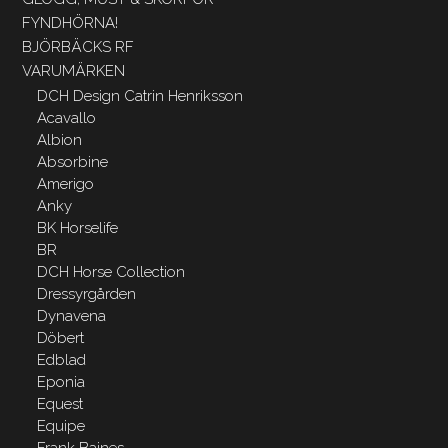
FYNDHÖRNA!
BJÖRBÄCKS RF
VARUMÄRKEN
DCH Design Catrin Henriksson
Acavallo
Albion
Absorbine
Amerigo
Anky
BK Horselife
BR
DCH Horse Collection
Dressyrgården
Dynavena
Döbert
Edblad
Eponia
Equest
Equipe
Frank Baines