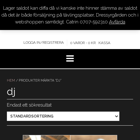
Lager saldot kan diffa då vi kanske inte hinner stämma av saldot
DRESSYR.COM
då det är både försäljning på tävlingsplatser, Dressyrgården och i
webshoppen samtidigt. Catrin 0707-592310
Avfärda
KVALITET – KOMPETENS – SERVICE
LOGGA IN/REGISTRERA
0 VAROR - 0 KR
KASSA
Hoppa
till
HEM
/ PRODUKTER MÄRKTA ”DJ”
innehåll
dj
Endast ett sökresultat