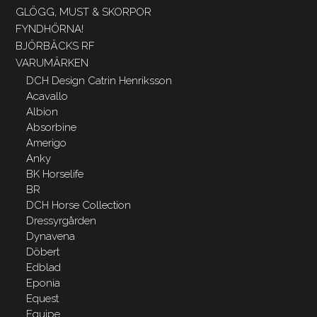
GLÖGG, MUST & SKORPOR
FYNDHÖRNA!
BJÖRBÄCKS RF
VARUMÄRKEN
DCH Design Catrin Henriksson
Acavallo
Albion
Absorbine
Amerigo
Anky
BK Horselife
BR
DCH Horse Collection
Dressyrgården
Dynavena
Döbert
Edblad
Eponia
Equest
Equipe