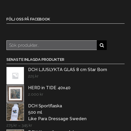
FÖLJ OSS PÅ FACEBOOK
Sök
efter:
SENASTE INLAGDA PRODUKTER
DCH LJUSLYKTA GLAS 8 cm Star Born
225
kr
HERD in TIDE 40x40
2.000
kr
DCH Sportflaska
500 ml
Like Para Dressage Sweden
275
kr
–
345
kr