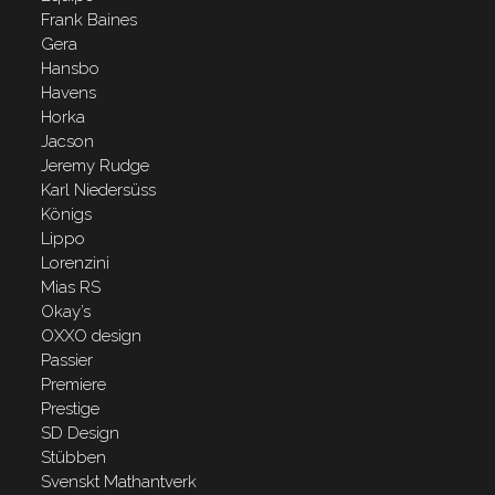
Frank Baines
Gera
Hansbo
Havens
Horka
Jacson
Jeremy Rudge
Karl Niedersüss
Königs
Lippo
Lorenzini
Mias RS
Okay’s
OXXO design
Passier
Premiere
Prestige
SD Design
Stübben
Svenskt Mathantverk