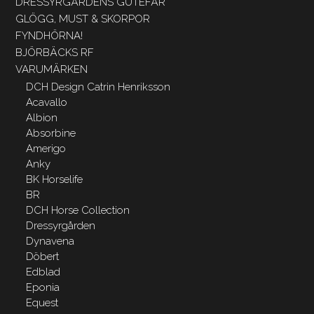
DRESSYRGÅRDENS GUTEFÅR
GLÖGG, MUST & SKORPOR
FYNDHÖRNA!
BJÖRBÄCKS RF
VARUMÄRKEN
DCH Design Catrin Henriksson
Acavallo
Albion
Absorbine
Amerigo
Anky
BK Horselife
BR
DCH Horse Collection
Dressyrgården
Dynavena
Döbert
Edblad
Eponia
Equest