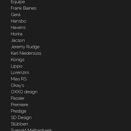
Equipe
Frank Baines
Gera
Hansbo
Havens
Horka
Jacson
Jeremy Rudge
Karl Niedersüss
Königs
Lippo
Lorenzini
Mias RS
Okay’s
OXXO design
Passier
Premiere
Prestige
SD Design
Stübben
Svenskt Mathantverk