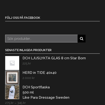
FÖLJ OSS PÅ FACEBOOK
Sök
efter:
SENASTE INLAGDA PRODUKTER
DCH LJUSLYKTA GLAS 8 cm Star Born
225
kr
HERD in TIDE 40x40
2.000
kr
DCH Sportflaska
500 ml
Like Para Dressage Sweden
275
kr
–
345
kr