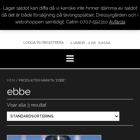
Lager saldot kan diffa då vi kanske inte hinner stämma av saldot
DRESSYR.COM
då det är både försäljning på tävlingsplatser, Dressyrgården och i
webshoppen samtidigt. Catrin 0707-592310
Avfärda
KVALITET – KOMPETENS – SERVICE
LOGGA IN/REGISTRERA
0 VAROR - 0 KR
KASSA
Hoppa
till
HEM
/ PRODUKTER MÄRKTA ”EBBE”
innehåll
ebbe
Visar alla 3 resultat