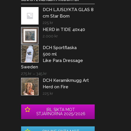
DCH LJUSLYKTA GLAS 8
cm Star Born
225
kr
HERD in TIDE 40x40
2.000
kr
DCH Sportflaska
500 ml
Like Para Dressage
Sweden
275
kr
–
345
kr
DCH Keramikmugg Art
Herd on Fire
225
kr
IRL SIKTA MOT
STJÄRNORNA 2025/2026