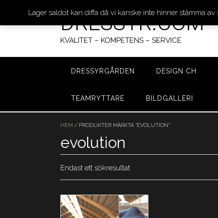
Lager saldot kan diffa då vi kanske inte hinner stämma av
DRESSYR.COM
KVALITET – KOMPETENS – SERVICE
DRESSYRGÅRDEN
DESIGN CH
TEAMRYTTARE
BILDGALLERI
Hoppa
till
HEM
/ PRODUKTER MÄRKTA ”EVOLUTION”
innehåll
evolution
Endast ett sökresultat