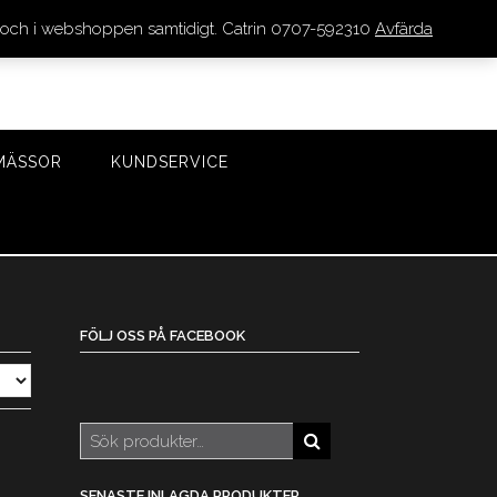
den och i webshoppen samtidigt. Catrin 0707-592310
Avfärda
LOGGA IN/REGISTRERA
0 VAROR - 0 KR
KASSA
MÄSSOR
KUNDSERVICE
FÖLJ OSS PÅ FACEBOOK
Sök
efter:
SENASTE INLAGDA PRODUKTER