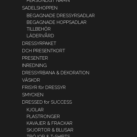
PERSONLIGT NAMN
SADELSHOPPEN
BEGAGNADE DRESSYRSADLAR
BEGAGNADE HOPPSADLAR
TILLBEHÖR
LÄDERVÅRD
DRESSYRPAKET
DCH PRESENTKORT
PRESENTER
INREDNING
DRESSYRBANA & DEKORATION
VÄSKOR
FRISYR för DRESSYR
SMYCKEN
DRESSED for SUCCESS
KJOLAR
PLASTRONGER
KAVAJER & FRACKAR
SKJORTOR & BLUSAR
TRÖJOR & T-SHIRTS