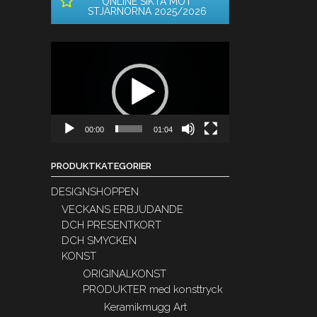
ONLINE SIKTA MOT
STJÄRNORNA 2025/2026
Videospelare
00:00
01:04
PRODUKTKATEGORIER
DESIGNSHOPPEN
VECKANS ERBJUDANDE
DCH PRESENTKORT
DCH SMYCKEN
KONST
ORIGINALKONST
PRODUKTER med konsttryck
Keramikmugg Art