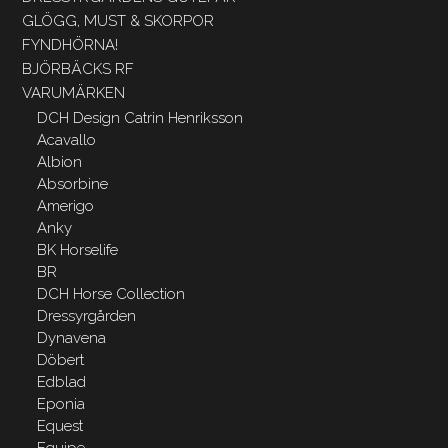
GLÖGG, MUST & SKORPOR
FYNDHÖRNA!
BJÖRBÄCKS RF
VARUMÄRKEN
DCH Design Catrin Henriksson
Acavallo
Albion
Absorbine
Amerigo
Anky
BK Horselife
BR
DCH Horse Collection
Dressyrgården
Dynavena
Döbert
Edblad
Eponia
Equest
Equipe