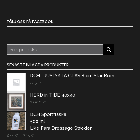
FÖLJ OSS PÅ FACEBOOK
Sök
efter:
SENASTE INLAGDA PRODUKTER
DCH LJUSLYKTA GLAS 8 cm Star Born
225
kr
HERD in TIDE 40x40
2.000
kr
DCH Sportflaska
500 ml
Like Para Dressage Sweden
275
kr
–
345
kr