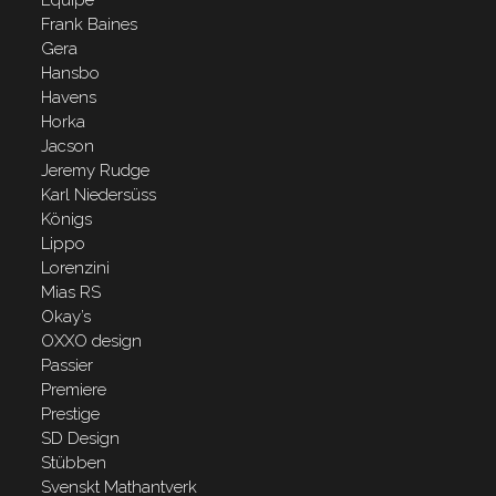
Frank Baines
Gera
Hansbo
Havens
Horka
Jacson
Jeremy Rudge
Karl Niedersüss
Königs
Lippo
Lorenzini
Mias RS
Okay’s
OXXO design
Passier
Premiere
Prestige
SD Design
Stübben
Svenskt Mathantverk