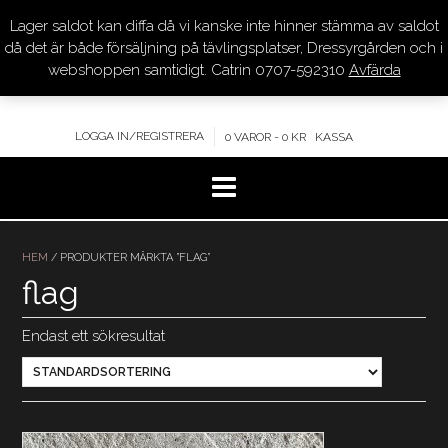
Lager saldot kan diffa då vi kanske inte hinner stämma av saldot
DRESSYR.COM
då det är både försäljning på tävlingsplatser, Dressyrgården och i
webshoppen samtidigt. Catrin 0707-592310
Avfärda
KVALITET – KOMPETENS – SERVICE
LOGGA IN/REGISTRERA
0 VAROR - 0 KR
KASSA
Hoppa
till
HEM
/ PRODUKTER MÄRKTA ”FLAG”
innehåll
flag
Endast ett sökresultat