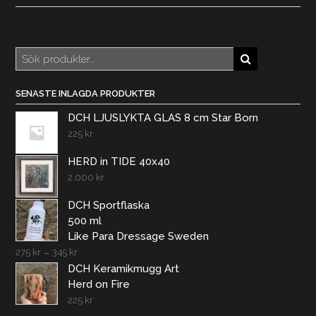
Sök
efter:
SENASTE INLAGDA PRODUKTER
DCH LJUSLYKTA GLAS 8 cm Star Born
225
kr
HERD in TIDE 40x40
2.000
kr
DCH Sportflaska
500 ml
Like Para Dressage Sweden
275
kr
–
345
kr
DCH Keramikmugg Art
Herd on Fire
225
kr