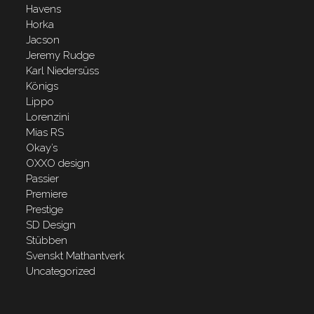
Havens
Horka
Jacson
Jeremy Rudge
Karl Niedersüss
Königs
Lippo
Lorenzini
Mias RS
Okay’s
OXXO design
Passier
Premiere
Prestige
SD Design
Stübben
Svenskt Mathantverk
Uncategorized