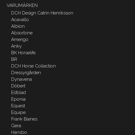
VARUMÄRKEN
DCH Design Catrin Henriksson
Acavallo
Albion
Absorbine
Amerigo
Anky
BK Horselife
BR
DCH Horse Collection
Dressyrgården
Dynavena
Döbert
Edblad
Eponia
Equest
Equipe
Frank Baines
Gera
Hansbo