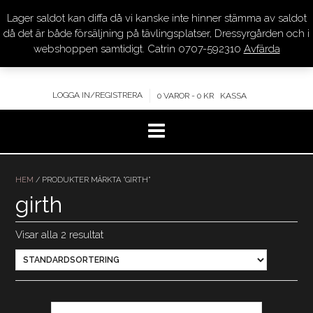
Lager saldot kan diffa då vi kanske inte hinner stämma av saldot
DRESSYR.COM
då det är både försäljning på tävlingsplatser, Dressyrgården och i
webshoppen samtidigt. Catrin 0707-592310
Avfärda
KVALITET – KOMPETENS – SERVICE
LOGGA IN/REGISTRERA
0 VAROR - 0 KR
KASSA
Hoppa
till
HEM
/ PRODUKTER MÄRKTA ”GIRTH”
innehåll
girth
Visar alla 2 resultat