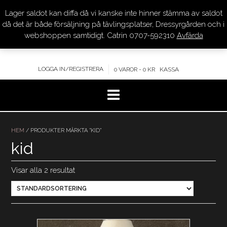
Lager saldot kan diffa då vi kanske inte hinner stämma av saldot
DRESSYR.COM
då det är både försäljning på tävlingsplatser, Dressyrgården och i
webshoppen samtidigt. Catrin 0707-592310
Avfärda
KVALITET – KOMPETENS – SERVICE
LOGGA IN/REGISTRERA
0 VAROR - 0 KR
KASSA
Hoppa
till
HEM
/ PRODUKTER MÄRKTA ”KID”
innehåll
kid
Visar alla 2 resultat