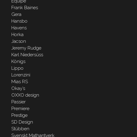
Equipe
Frank Baines
Gera
Hansbo
Havens
Horka
Jacson
Jeremy Rudge
Karl Niedersüss
Königs
Lippo
Lorenzini
Mias RS
Okay’s
OXXO design
Passier
Premiere
Prestige
SD Design
Stübben
Svenskt Mathantverk