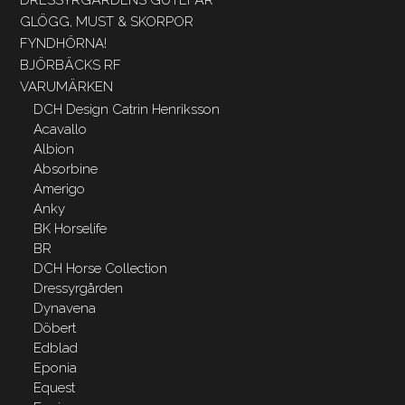
GLÖGG, MUST & SKORPOR
FYNDHÖRNA!
BJÖRBÄCKS RF
VARUMÄRKEN
DCH Design Catrin Henriksson
Acavallo
Albion
Absorbine
Amerigo
Anky
BK Horselife
BR
DCH Horse Collection
Dressyrgården
Dynavena
Döbert
Edblad
Eponia
Equest