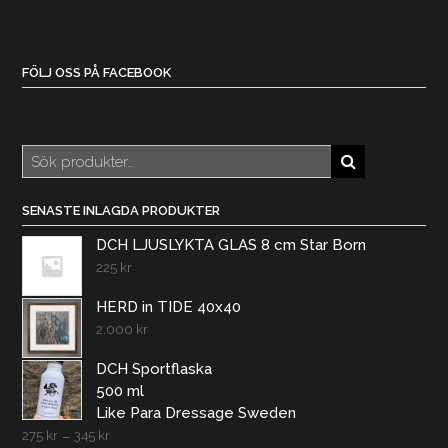
FÖLJ OSS PÅ FACEBOOK
Sök
efter:
SENASTE INLAGDA PRODUKTER
DCH LJUSLYKTA GLAS 8 cm Star Born
225
kr
HERD in TIDE 40x40
2.000
kr
DCH Sportflaska
500 ml
Like Para Dressage Sweden
275
kr
–
345
kr