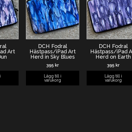
ral
DCH Fodral
DCH Fodral
ad Art
Hästpass/iPad Art
Hästpass/iPad A
Dun
Herd in Sky Blues
Herd on Earth
395
kr
395
kr
i
Lägg till i
Lägg till i
g
varukorg
varukorg