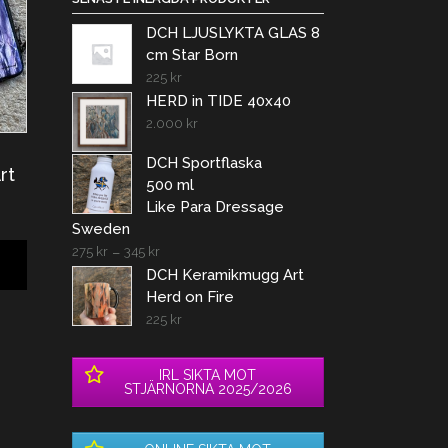
DCH LJUSLYKTA GLAS 8
cm Star Born
225
kr
HERD in TIDE 40x40
2.000
kr
DCH Sportflaska
rt
500 ml
Like Para Dressage
Sweden
275
kr
–
345
kr
DCH Keramikmugg Art
Herd on Fire
225
kr
IRL SIKTA MOT
STJÄRNORNA 2025/2026