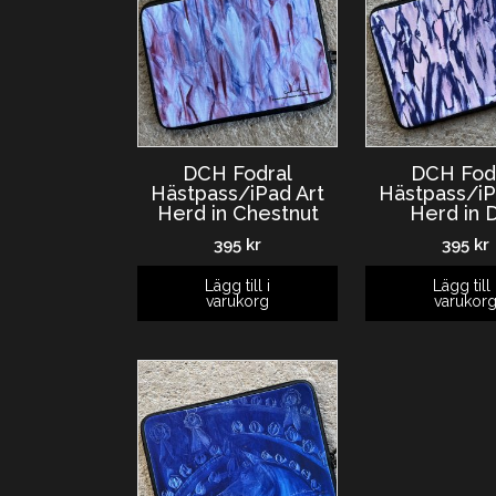
DCH Fodral
DCH Fod
Hästpass/iPad Art
Hästpass/iP
Herd in Chestnut
Herd in 
395
kr
395
kr
Lägg till i
Lägg till 
varukorg
varukor