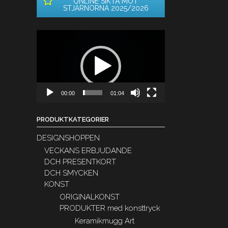
ONLINE SIKTA MOT
STJÄRNORNA 2025/2026
Videospelare
00:00
01:04
PRODUKTKATEGORIER
DESIGNSHOPPEN
VECKANS ERBJUDANDE
DCH PRESENTKORT
DCH SMYCKEN
KONST
ORIGINALKONST
PRODUKTER med konsttryck
Keramikmugg Art