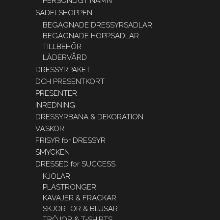
PERSONLIGT NAMN
SADELSHOPPEN
BEGAGNADE DRESSYRSADLAR
BEGAGNADE HOPPSADLAR
TILLBEHÖR
LÄDERVÅRD
DRESSYRPAKET
DCH PRESENTKORT
PRESENTER
INREDNING
DRESSYRBANA & DEKORATION
VÄSKOR
FRISYR för DRESSYR
SMYCKEN
DRESSED for SUCCESS
KJOLAR
PLASTRONGER
KAVAJER & FRACKAR
SKJORTOR & BLUSAR
TRÖJOR & T-SHIRTS