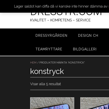
Lager saldot kan diffa då vi kanske inte hinner stämma av
DRESSYR.COM
KVALITET – KOMPETENS – SERVICE
DRESSYRGÅRDEN
DESIGN CH
TEAMRYTTARE
BILDGALLERI
Hoppa
till
HEM
/ PRODUKTER MÄRKTA ”KONSTRYCK”
innehåll
konstryck
Visar alla 5 resultat