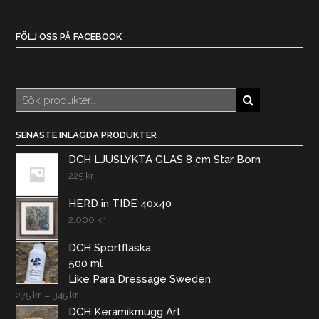
FÖLJ OSS PÅ FACEBOOK
Sök
efter:
SENASTE INLAGDA PRODUKTER
DCH LJUSLYKTA GLAS 8 cm Star Born
225
kr
HERD in TIDE 40x40
2.000
kr
DCH Sportflaska
500 ml
Like Para Dressage Sweden
275
kr
–
345
kr
DCH Keramikmugg Art