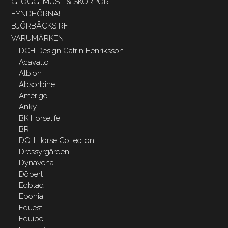
GLÖGG, MUST & SKORPOR
FYNDHÖRNA!
BJÖRBÄCKS RF
VARUMÄRKEN
DCH Design Catrin Henriksson
Acavallo
Albion
Absorbine
Amerigo
Anky
BK Horselife
BR
DCH Horse Collection
Dressyrgården
Dynavena
Döbert
Edblad
Eponia
Equest
Equipe