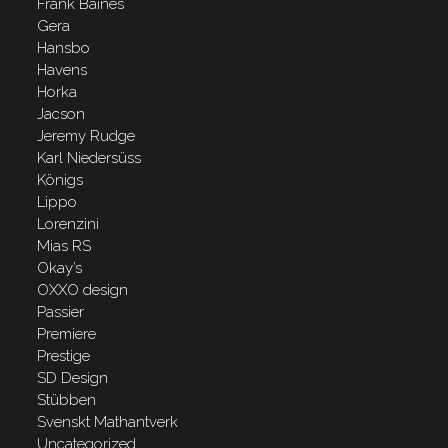
Frank Baines
Gera
Hansbo
Havens
Horka
Jacson
Jeremy Rudge
Karl Niedersüss
Königs
Lippo
Lorenzini
Mias RS
Okay’s
OXXO design
Passier
Premiere
Prestige
SD Design
Stübben
Svenskt Mathantverk
Uncategorized