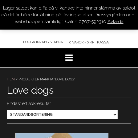
Lager saldot kan diffa då vi kanske inte hinner stämma av saldot
DRESSYR.COM
då det är både försäljning på tävlingsplatser, Dressyrgården och i
webshoppen samtidigt. Catrin 0707-592310
Avfärda
KVALITET – KOMPETENS – SERVICE
LOGGA IN/REGISTRERA
0 VAROR - 0 KR
KASSA
Hoppa
till
HEM
/ PRODUKTER MÄRKTA ”LOVE DOGS”
innehåll
Love dogs
Endast ett sökresultat