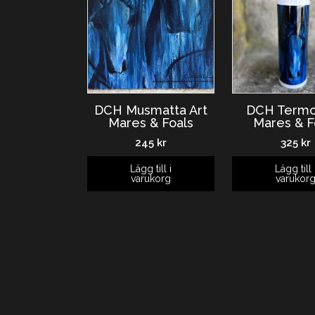
DCH Musmatta Art
DCH Termo
Mares & Foals
Mares & F
245
kr
325
kr
Lägg till i
Lägg till 
varukorg
varukor