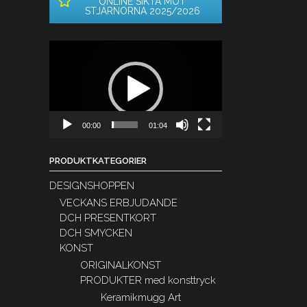
ONLINE SIKTA MOT
STJÄRNORNA 2025/2026
Videospelare
00:00
01:04
PRODUKTKATEGORIER
DESIGNSHOPPEN
VECKANS ERBJUDANDE
DCH PRESENTKORT
DCH SMYCKEN
KONST
ORIGINALKONST
PRODUKTER med konsttryck
Keramikmugg Art