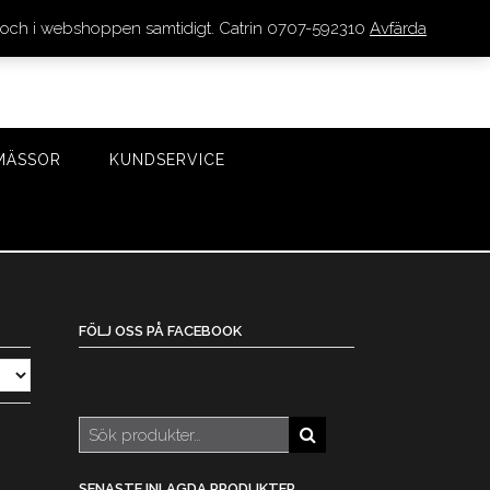
den och i webshoppen samtidigt. Catrin 0707-592310
Avfärda
LOGGA IN/REGISTRERA
0 VAROR - 0 KR
KASSA
MÄSSOR
KUNDSERVICE
FÖLJ OSS PÅ FACEBOOK
Sök
efter:
SENASTE INLAGDA PRODUKTER