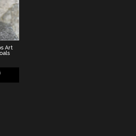
s Art
oals
i
g