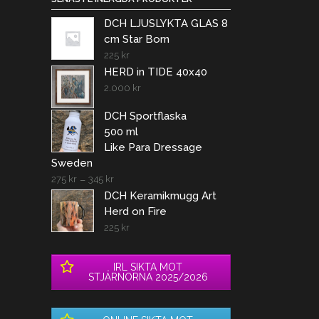
DCH LJUSLYKTA GLAS 8
cm Star Born
225
kr
HERD in TIDE 40x40
2.000
kr
DCH Sportflaska
500 ml
Like Para Dressage
Sweden
275
kr
–
345
kr
DCH Keramikmugg Art
Herd on Fire
225
kr
IRL SIKTA MOT
STJÄRNORNA 2025/2026