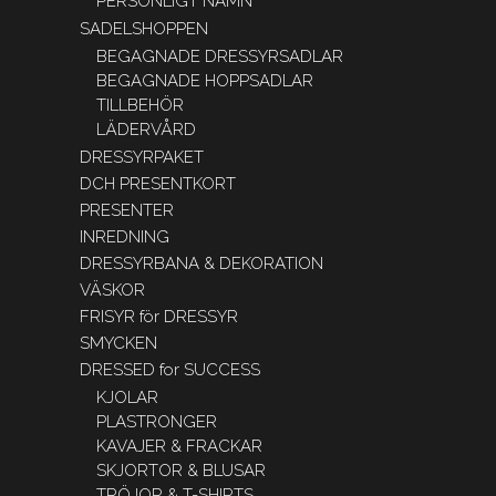
PERSONLIGT NAMN
SADELSHOPPEN
BEGAGNADE DRESSYRSADLAR
BEGAGNADE HOPPSADLAR
TILLBEHÖR
LÄDERVÅRD
DRESSYRPAKET
DCH PRESENTKORT
PRESENTER
INREDNING
DRESSYRBANA & DEKORATION
VÄSKOR
FRISYR för DRESSYR
SMYCKEN
DRESSED for SUCCESS
KJOLAR
PLASTRONGER
KAVAJER & FRACKAR
SKJORTOR & BLUSAR
TRÖJOR & T-SHIRTS