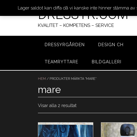
Lager saldot kan diffa då vi kanske inte hinner stämma av
DRESSYR.COM
KVALITET – KOMPETENS – SERVICE
DRESSYRGÅRDEN
DESIGN CH
TEAMRYTTARE
BILDGALLERI
Hoppa
till
HEM
/ PRODUKTER MÄRKTA ”MARE”
innehåll
mare
Visar alla 2 resultat