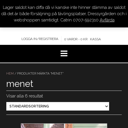
Lager saldot kan diffa då vi kanske inte hinner stämma av saldot
DRESSYR.COM
då det är både försäljning på tävlingsplatser, Dressyrgården och i
webshoppen samtidigt. Catrin 0707-592310
Avfärda
KVALITET – KOMPETENS – SERVICE
LOGGA IN/REGISTRERA
0 VAROR - 0 KR
KASSA
Hoppa
till
HEM
/ PRODUKTER MÄRKTA ”MENET”
innehåll
menet
Visar alla 6 resultat