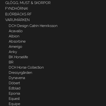
GLÖGG, MUST & SKORPOR
FYNDHÖRNA!
BJÖRBÄCKS RF
VARUMÄRKEN
DCH Design Catrin Henriksson
Acavallo
Albion
Absorbine
Amerigo
Anky
BK Horselife
BR
DCH Horse Collection
Dressyrgården
Dynavena
Döbert
Edblad
Eponia
Equest
Equipe