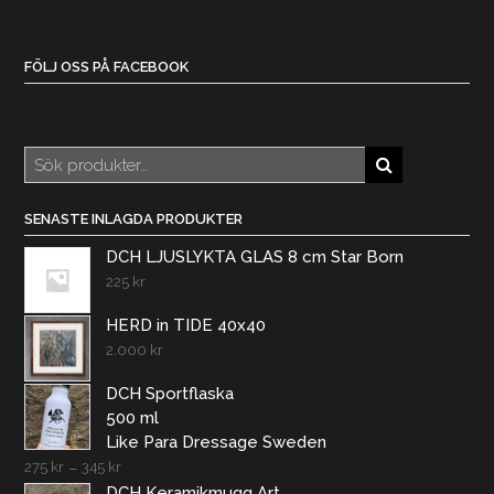
FÖLJ OSS PÅ FACEBOOK
Sök
efter:
SENASTE INLAGDA PRODUKTER
DCH LJUSLYKTA GLAS 8 cm Star Born
225
kr
HERD in TIDE 40x40
2.000
kr
DCH Sportflaska
500 ml
Like Para Dressage Sweden
275
kr
–
345
kr
DCH Keramikmugg Art