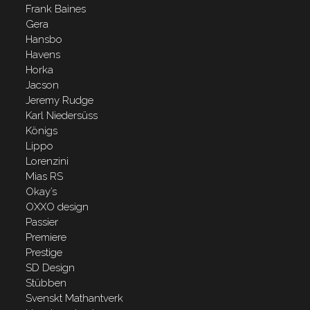
Frank Baines
Gera
Hansbo
Havens
Horka
Jacson
Jeremy Rudge
Karl Niedersüss
Königs
Lippo
Lorenzini
Mias RS
Okay’s
OXXO design
Passier
Premiere
Prestige
SD Design
Stübben
Svenskt Mathantverk