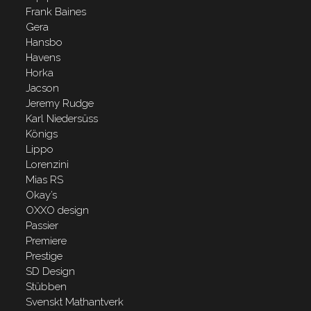
Frank Baines
Gera
Hansbo
Havens
Horka
Jacson
Jeremy Rudge
Karl Niedersüss
Königs
Lippo
Lorenzini
Mias RS
Okay’s
OXXO design
Passier
Premiere
Prestige
SD Design
Stübben
Svenskt Mathantverk