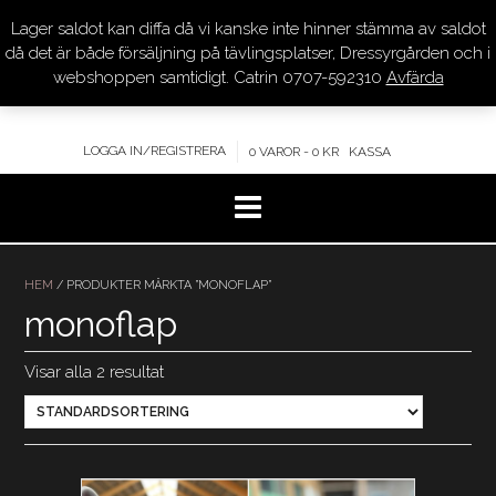
Lager saldot kan diffa då vi kanske inte hinner stämma av saldot
DRESSYR.COM
då det är både försäljning på tävlingsplatser, Dressyrgården och i
webshoppen samtidigt. Catrin 0707-592310
Avfärda
KVALITET – KOMPETENS – SERVICE
LOGGA IN/REGISTRERA
0 VAROR - 0 KR
KASSA
Hoppa
till
HEM
/ PRODUKTER MÄRKTA ”MONOFLAP”
innehåll
monoflap
Visar alla 2 resultat