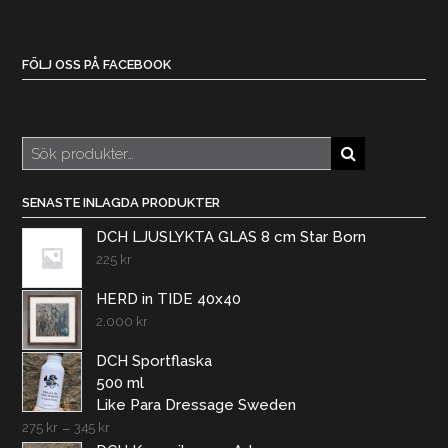
FÖLJ OSS PÅ FACEBOOK
Sök
efter:
SENASTE INLAGDA PRODUKTER
DCH LJUSLYKTA GLAS 8 cm Star Born
225
kr
HERD in TIDE 40x40
2.000
kr
DCH Sportflaska
500 ml
Like Para Dressage Sweden
275
kr
–
345
kr