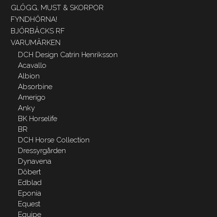
GLÖGG, MUST & SKORPOR
FYNDHÖRNA!
BJÖRBÄCKS RF
VARUMÄRKEN
DCH Design Catrin Henriksson
Acavallo
Albion
Absorbine
Amerigo
Anky
BK Horselife
BR
DCH Horse Collection
Dressyrgården
Dynavena
Döbert
Edblad
Eponia
Equest
Equipe