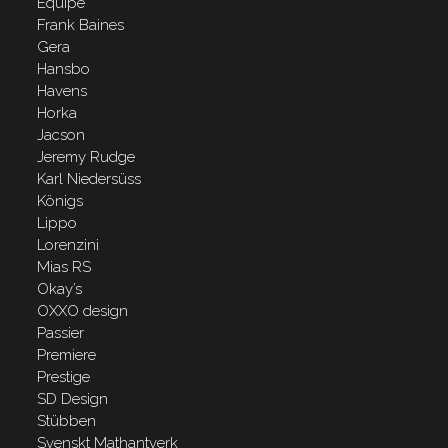
Equipe
Frank Baines
Gera
Hansbo
Havens
Horka
Jacson
Jeremy Rudge
Karl Niedersüss
Königs
Lippo
Lorenzini
Mias RS
Okay’s
OXXO design
Passier
Premiere
Prestige
SD Design
Stübben
Svenskt Mathantverk