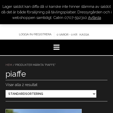
Lager saldot kan diffa då vi kanske inte hinner stämma av saldot
DRESSYR.COM
då det är både försäljning på tävlingsplatser, Dressyrgården och i
webshoppen samtidigt. Catrin 0707-592310
Avfärda
KVALITET – KOMPETENS – SERVICE
LOGGA IN/REGISTRERA
0 VAROR - 0 KR
KASSA
Hoppa
till
HEM
/ PRODUKTER MÄRKTA ”PIAFFE”
innehåll
piaffe
Visar alla 2 resultat