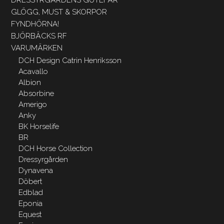
GLÖGG, MUST & SKORPOR
FYNDHÖRNA!
BJÖRBÄCKS RF
VARUMÄRKEN
DCH Design Catrin Henriksson
Acavallo
Albion
Absorbine
Amerigo
Anky
BK Horselife
BR
DCH Horse Collection
Dressyrgården
Dynavena
Döbert
Edblad
Eponia
Equest