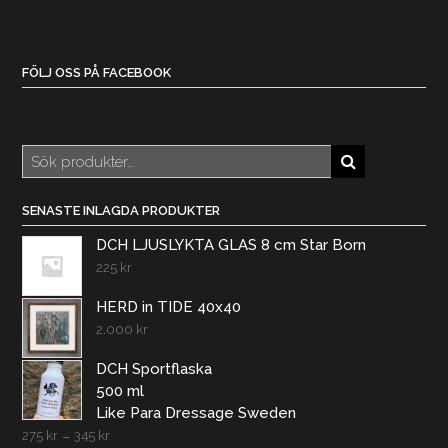
FÖLJ OSS PÅ FACEBOOK
Sök
efter:
SENASTE INLAGDA PRODUKTER
DCH LJUSLYKTA GLAS 8 cm Star Born
225
kr
HERD in TIDE 40x40
2.000
kr
DCH Sportflaska
500 ml
Like Para Dressage Sweden
275
kr
–
345
kr