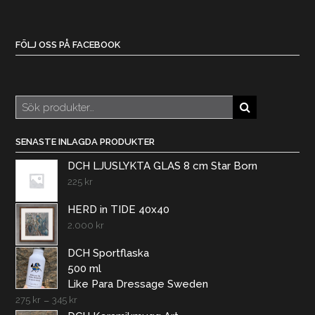
FÖLJ OSS PÅ FACEBOOK
Sök
efter:
SENASTE INLAGDA PRODUKTER
DCH LJUSLYKTA GLAS 8 cm Star Born
225
kr
HERD in TIDE 40x40
2.000
kr
DCH Sportflaska
500 ml
Like Para Dressage Sweden
275
kr
–
345
kr