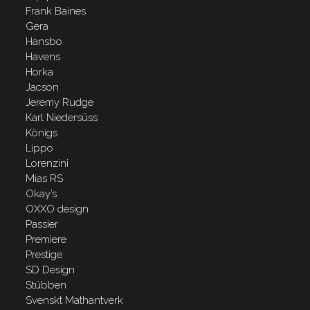
Frank Baines
Gera
Hansbo
Havens
Horka
Jacson
Jeremy Rudge
Karl Niedersüss
Königs
Lippo
Lorenzini
Mias RS
Okay’s
OXXO design
Passier
Premiere
Prestige
SD Design
Stübben
Svenskt Mathantverk