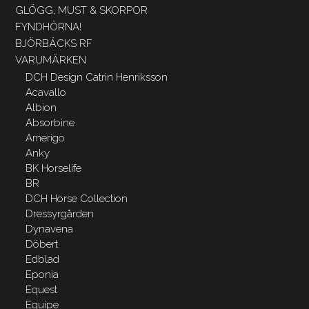
GLÖGG, MUST & SKORPOR
FYNDHÖRNA!
BJÖRBÄCKS RF
VARUMÄRKEN
DCH Design Catrin Henriksson
Acavallo
Albion
Absorbine
Amerigo
Anky
BK Horselife
BR
DCH Horse Collection
Dressyrgården
Dynavena
Döbert
Edblad
Eponia
Equest
Equipe