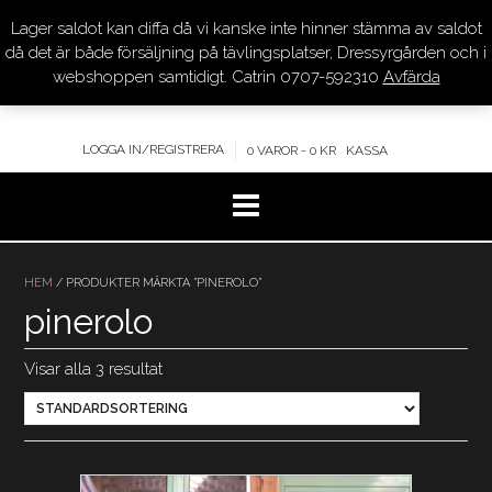
Lager saldot kan diffa då vi kanske inte hinner stämma av saldot
DRESSYR.COM
då det är både försäljning på tävlingsplatser, Dressyrgården och i
webshoppen samtidigt. Catrin 0707-592310
Avfärda
KVALITET – KOMPETENS – SERVICE
LOGGA IN/REGISTRERA
0 VAROR - 0 KR
KASSA
Hoppa
till
HEM
/ PRODUKTER MÄRKTA ”PINEROLO”
innehåll
pinerolo
Visar alla 3 resultat