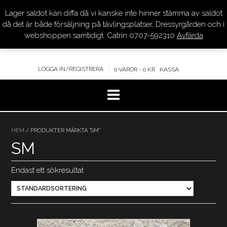
Lager saldot kan diffa då vi kanske inte hinner stämma av saldot
DRESSYR.COM
då det är både försäljning på tävlingsplatser, Dressyrgården och i
webshoppen samtidigt. Catrin 0707-592310
Avfärda
KVALITET – KOMPETENS – SERVICE
LOGGA IN/REGISTRERA
0 VAROR - 0 KR
KASSA
Hoppa
till
HEM
/ PRODUKTER MÄRKTA ”SM”
innehåll
SM
Endast ett sökresultat