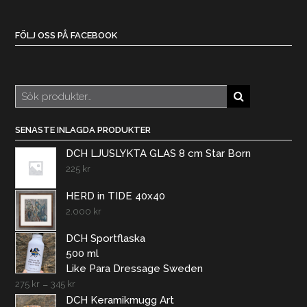
FÖLJ OSS PÅ FACEBOOK
Sök
efter:
SENASTE INLAGDA PRODUKTER
DCH LJUSLYKTA GLAS 8 cm Star Born
225
kr
HERD in TIDE 40x40
2.000
kr
DCH Sportflaska
500 ml
Like Para Dressage Sweden
275
kr
–
345
kr
DCH Keramikmugg Art