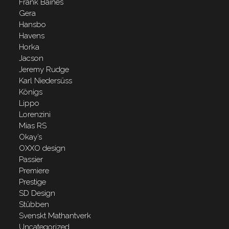
Frank Baines
Gera
Hansbo
Havens
Horka
Jacson
Jeremy Rudge
Karl Niedersüss
Königs
Lippo
Lorenzini
Mias RS
Okay’s
OXXO design
Passier
Premiere
Prestige
SD Design
Stübben
Svenskt Mathantverk
Uncategorized