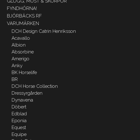
GLÖGG, MUST & SKORPOR
FYNDHÖRNA!
BJÖRBÄCKS RF
VARUMÄRKEN
DCH Design Catrin Henriksson
Acavallo
Albion
Absorbine
Amerigo
Anky
BK Horselife
BR
DCH Horse Collection
Dressyrgården
Dynavena
Döbert
Edblad
Eponia
Equest
Equipe