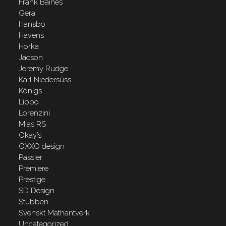
Frank Baines
Gera
Hansbo
Havens
Horka
Jacson
Jeremy Rudge
Karl Niedersüss
Königs
Lippo
Lorenzini
Mias RS
Okay’s
OXXO design
Passier
Premiere
Prestige
SD Design
Stübben
Svenskt Mathantverk
Uncategorized