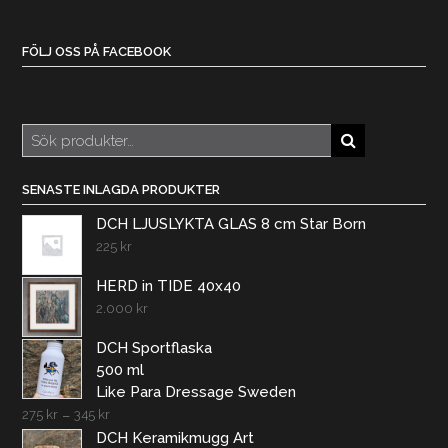
FÖLJ OSS PÅ FACEBOOK
Sök
efter:
SENASTE INLAGDA PRODUKTER
DCH LJUSLYKTA GLAS 8 cm Star Born
225
kr
HERD in TIDE 40x40
2.000
kr
DCH Sportflaska
500 ml
Like Para Dressage Sweden
275
kr
–
345
kr
DCH Keramikmugg Art