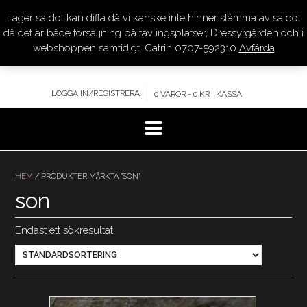
Lager saldot kan diffa då vi kanske inte hinner stämma av saldot
DRESSYR.COM
då det är både försäljning på tävlingsplatser, Dressyrgården och i
webshoppen samtidigt. Catrin 0707-592310
Avfärda
KVALITET – KOMPETENS – SERVICE
LOGGA IN/REGISTRERA
0 VAROR - 0 KR
KASSA
Hoppa
till
HEM
/ PRODUKTER MÄRKTA ”SON”
innehåll
son
Endast ett sökresultat