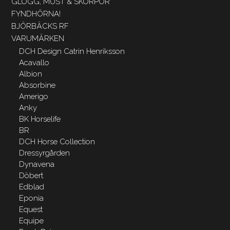
GLÖGG, MUST & SKORPOR
FYNDHÖRNA!
BJÖRBÄCKS RF
VARUMÄRKEN
DCH Design Catrin Henriksson
Acavallo
Albion
Absorbine
Amerigo
Anky
BK Horselife
BR
DCH Horse Collection
Dressyrgården
Dynavena
Döbert
Edblad
Eponia
Equest
Equipe