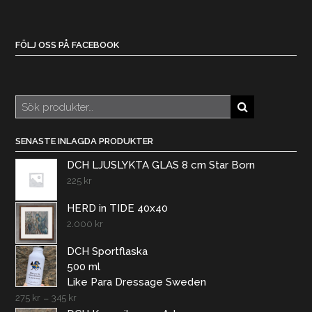
FÖLJ OSS PÅ FACEBOOK
Sök
efter:
SENASTE INLAGDA PRODUKTER
DCH LJUSLYKTA GLAS 8 cm Star Born
225
kr
HERD in TIDE 40x40
2.000
kr
DCH Sportflaska
500 ml
Like Para Dressage Sweden
275
kr
–
345
kr