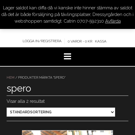
Lager saldot kan diffa då vi kanske inte hinner stämma av saldot
DRESSYR.COM
då det är både försäljning på tävlingsplatser, Dressyrgården och i
webshoppen samtidigt. Catrin 0707-592310
Avfärda
KVALITET – KOMPETENS – SERVICE
LOGGA IN/REGISTRERA
0 VAROR - 0 KR
KASSA
Hoppa
till
HEM
/ PRODUKTER MÄRKTA ”SPERO”
innehåll
spero
Visar alla 2 resultat