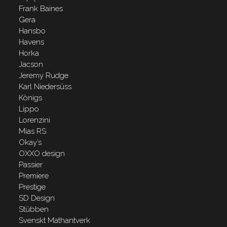
Frank Baines
Gera
Hansbo
Havens
Horka
Jacson
Jeremy Rudge
Karl Niedersüss
Königs
Lippo
Lorenzini
Mias RS
Okay’s
OXXO design
Passier
Premiere
Prestige
SD Design
Stübben
Svenskt Mathantverk