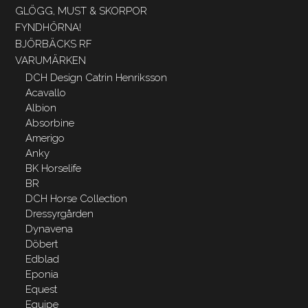
GLÖGG, MUST & SKORPOR
FYNDHÖRNA!
BJÖRBÄCKS RF
VARUMÄRKEN
DCH Design Catrin Henriksson
Acavallo
Albion
Absorbine
Amerigo
Anky
BK Horselife
BR
DCH Horse Collection
Dressyrgården
Dynavena
Döbert
Edblad
Eponia
Equest
Equipe