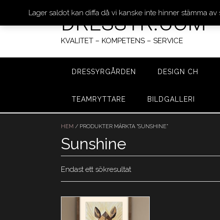
Lager saldot kan diffa då vi kanske inte hinner stämma av
DRESSYR.COM
KVALITET – KOMPETENS – SERVICE
DRESSYRGÅRDEN
DESIGN CH
TEAMRYTTARE
BILDGALLERI
Hoppa
till
HEM
/ PRODUKTER MÄRKTA ”SUNSHINE”
innehåll
Sunshine
Endast ett sökresultat