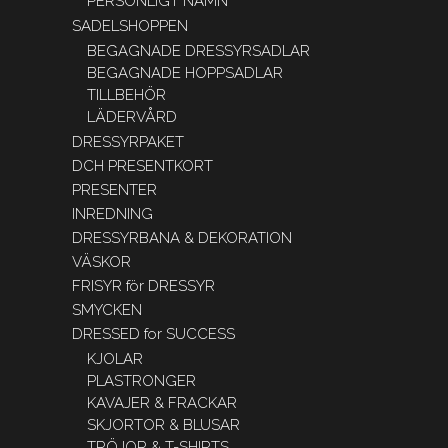
PERSONLIGT NAMN
SADELSHOPPEN
BEGAGNADE DRESSYRSADLAR
BEGAGNADE HOPPSADLAR
TILLBEHÖR
LÄDERVÅRD
DRESSYRPAKET
DCH PRESENTKORT
PRESENTER
INREDNING
DRESSYRBANA & DEKORATION
VÄSKOR
FRISYR för DRESSYR
SMYCKEN
DRESSED for SUCCESS
KJOLAR
PLASTRONGER
KAVAJER & FRACKAR
SKJORTOR & BLUSAR
TRÖJOR & T-SHIRTS