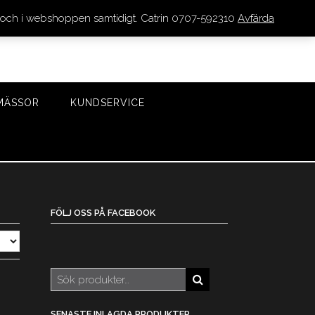
den och i webshoppen samtidigt. Catrin 0707-592310
Avfärda
LOGGA IN/REGISTRERA
0 VAROR - 0 KR
KASSA
MÄSSOR
KUNDSERVICE
FÖLJ OSS PÅ FACEBOOK
Sök
efter:
SENASTE INLAGDA PRODUKTER