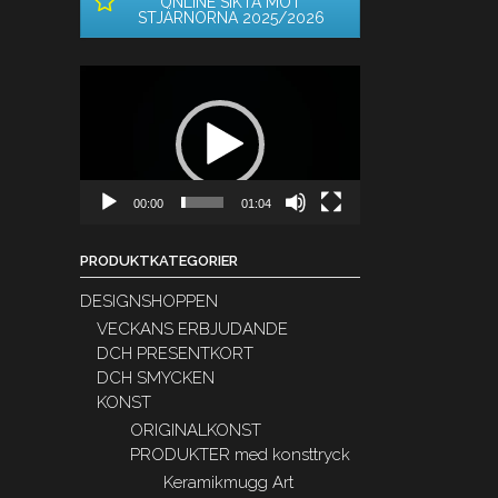
ONLINE SIKTA MOT
STJÄRNORNA 2025/2026
Videospelare
00:00
01:04
PRODUKTKATEGORIER
DESIGNSHOPPEN
VECKANS ERBJUDANDE
DCH PRESENTKORT
DCH SMYCKEN
KONST
ORIGINALKONST
PRODUKTER med konsttryck
Keramikmugg Art