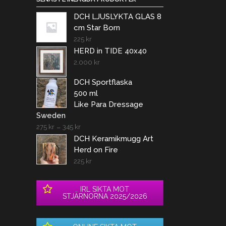
DCH LJUSLYKTA GLAS 8
cm Star Born
225
kr
HERD in TIDE 40x40
2.000
kr
DCH Sportflaska
500 ml
Like Para Dressage
Sweden
275
kr
–
345
kr
DCH Keramikmugg Art
Herd on Fire
225
kr
IRL SIKTA MOT
STJÄRNORNA 2025/2026