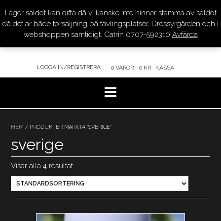
Lager saldot kan diffa då vi kanske inte hinner stämma av saldot
DRESSYR.COM
då det är både försäljning på tävlingsplatser, Dressyrgården och i
webshoppen samtidigt. Catrin 0707-592310
Avfärda
KVALITET – KOMPETENS – SERVICE
LOGGA IN/REGISTRERA
0 VAROR - 0 KR
KASSA
Hoppa
till
HEM
/ PRODUKTER MÄRKTA ”SVERIGE”
innehåll
sverige
Visar alla 4 resultat