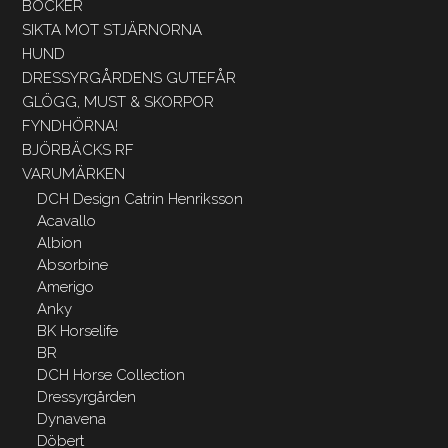
BÖCKER
SIKTA MOT STJÄRNORNA
HUND
DRESSYRGÅRDENS GUTEFÅR
GLÖGG, MUST & SKORPOR
FYNDHÖRNA!
BJÖRBÄCKS RF
VARUMÄRKEN
DCH Design Catrin Henriksson
Acavallo
Albion
Absorbine
Amerigo
Anky
BK Horselife
BR
DCH Horse Collection
Dressyrgården
Dynavena
Döbert