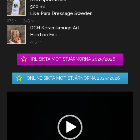
500 ml
Like Para Dressage Sweden
275
kr
–
345
kr
DCH Keramikmugg Art
Herd on Fire
225
kr
IRL SIKTA MOT STJÄRNORNA 2025/2026
ONLINE SIKTA MOT STJÄRNORNA 2025/2026
Videospelare