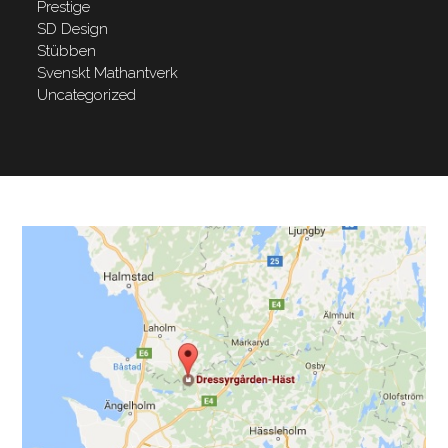
Prestige
SD Design
Stübben
Svenskt Mathantverk
Uncategorized