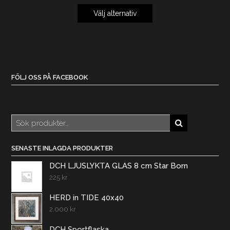
Välj alternativ
FÖLJ OSS PÅ FACEBOOK
Sök
efter:
SENASTE INLAGDA PRODUKTER
DCH LJUSLYKTA GLAS 8 cm Star Born
225
kr
HERD in TIDE 40x40
2.000
kr
DCH Sportflaska