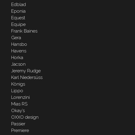
Edblad
Eponia
Equest
Equipe
Frank Baines
Gera
Hansbo
Havens
Horka
Jacson
Jeremy Rudge
Karl Niedersüss
Königs
Lippo
Lorenzini
Mias RS
Okay’s
OXXO design
Passier
Premiere