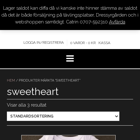
Lager saldot kan diffa då vi kanske inte hinner stämma av saldot
DRESSYR.COM
då det är både försäljning på tävlingsplatser, Dressyrgården och i
webshoppen samtidigt. Catrin 0707-592310
Avfärda
KVALITET – KOMPETENS – SERVICE
LOGGA IN/REGISTRERA
0 VAROR - 0 KR
KASSA
Hoppa
till
HEM
/ PRODUKTER MÄRKTA ”SWEETHEART”
innehåll
sweetheart
Visar alla 3 resultat