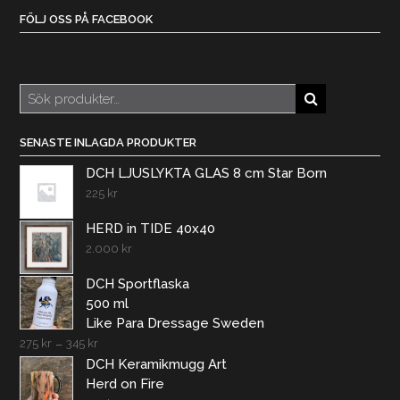
FÖLJ OSS PÅ FACEBOOK
Sök
efter:
SENASTE INLAGDA PRODUKTER
DCH LJUSLYKTA GLAS 8 cm Star Born
225
kr
HERD in TIDE 40x40
2.000
kr
DCH Sportflaska
500 ml
Like Para Dressage Sweden
275
kr
–
345
kr
DCH Keramikmugg Art
Herd on Fire