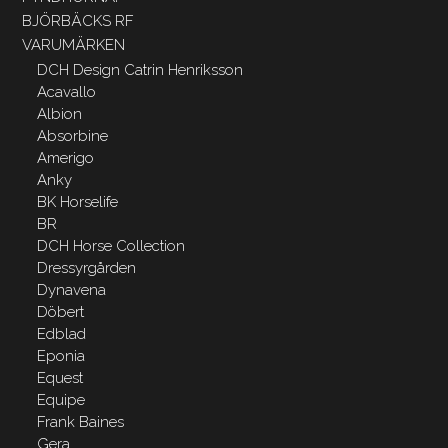
BJÖRBÄCKS RF
VARUMÄRKEN
DCH Design Catrin Henriksson
Acavallo
Albion
Absorbine
Amerigo
Anky
BK Horselife
BR
DCH Horse Collection
Dressyrgården
Dynavena
Döbert
Edblad
Eponia
Equest
Equipe
Frank Baines
Gera