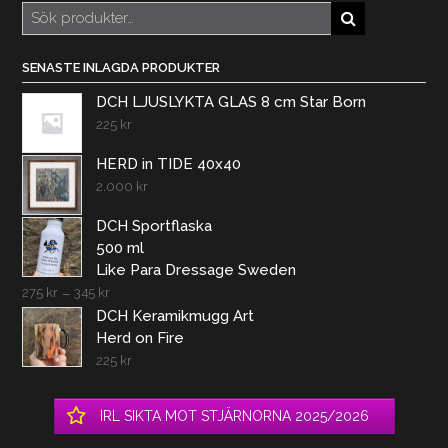
Sök
efter:
SENASTE INLAGDA PRODUKTER
DCH LJUSLYKTA GLAS 8 cm Star Born
225
kr
HERD in TIDE 40x40
2.000
kr
DCH Sportflaska
500 ml
Like Para Dressage Sweden
275
kr
–
345
kr
DCH Keramikmugg Art
Herd on Fire
225
kr
IRL SIKTA MOT STJÄRNORNA 2025/2026