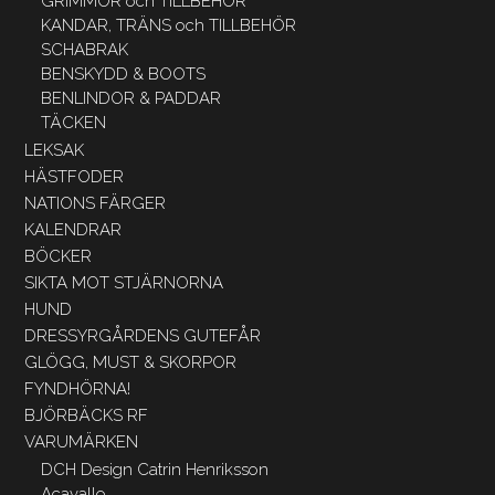
GRIMMOR och TILLBEHÖR
KANDAR, TRÄNS och TILLBEHÖR
SCHABRAK
BENSKYDD & BOOTS
BENLINDOR & PADDAR
TÄCKEN
LEKSAK
HÄSTFODER
NATIONS FÄRGER
KALENDRAR
BÖCKER
SIKTA MOT STJÄRNORNA
HUND
DRESSYRGÅRDENS GUTEFÅR
GLÖGG, MUST & SKORPOR
FYNDHÖRNA!
BJÖRBÄCKS RF
VARUMÄRKEN
DCH Design Catrin Henriksson
Acavallo