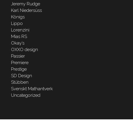
Jeremy Rudge
Karl Niedersüss
Königs
Lippo
Lorenzini
Mias RS
Okay’s
OXXO design
Passier
Premiere
Prestige
SD Design
Stübben
Svenskt Mathantverk
Uncategorized