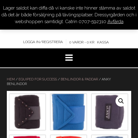
Lager saldot kan diffa då vi kanske inte hinner stämma av saldot
DRESSYR.COM
då det är både försäljning på tävlingsplatser, Dressyrgården och i
webshoppen samtidigt. Catrin 0707-592310
Avfärda
KVALITET – KOMPETENS – SERVICE
LOGGA IN/REGISTRERA
0 VAROR - 0 KR
KASSA
Hoppa
till
HEM
/
EQUIPED FOR SUCCESS
/
BENLINDOR & PADDAR
/ ANKY
BENLINDOR
innehåll