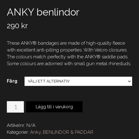
ANKY benlindor
290
kr
These ANKY® bandages are made of high-quality fleece
with excellent anti-pilling properties. With Velcro closures.
The colours match perfectly with the ANKY® saddle pads.
Some colours are adorned with small gun metal rhinestuds.
Färg
ANKY
Lägg till i varukorg
benlindor
mängd
Artikelnr:
N/A
Kategorier:
Anky
,
BENLINDOR & PADDAR