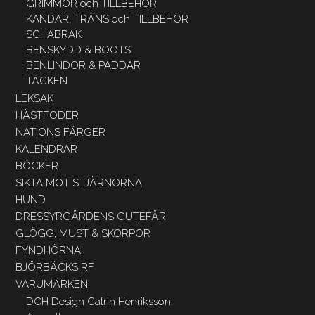
GRIMMOR och TILLBEHÖR
KANDAR, TRÄNS och TILLBEHÖR
SCHABRAK
BENSKYDD & BOOTS
BENLINDOR & PADDAR
TÄCKEN
LEKSAK
HÄSTFODER
NATIONS FÄRGER
KALENDRAR
BÖCKER
SIKTA MOT STJÄRNORNA
HUND
DRESSYRGÅRDENS GUTEFÅR
GLÖGG, MUST & SKORPOR
FYNDHÖRNA!
BJÖRBÄCKS RF
VARUMÄRKEN
DCH Design Catrin Henriksson