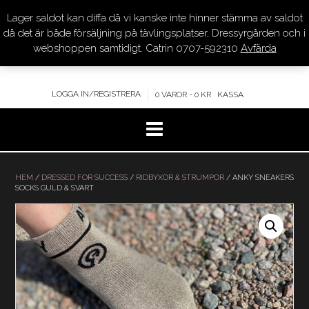
Lager saldot kan diffa då vi kanske inte hinner stämma av saldot
DRESSYR.COM
då det är både försäljning på tävlingsplatser, Dressyrgården och i
webshoppen samtidigt. Catrin 0707-592310
Avfärda
KVALITET – KOMPETENS – SERVICE
LOGGA IN/REGISTRERA
0 VAROR - 0 KR
KASSA
Hoppa
till
HEM
/
DRESSED FOR SUCCESS
/
RIDBYXOR & STRUMPOR
/ ANKY SNEAKERS
SOCKS GULD & SVART
innehåll