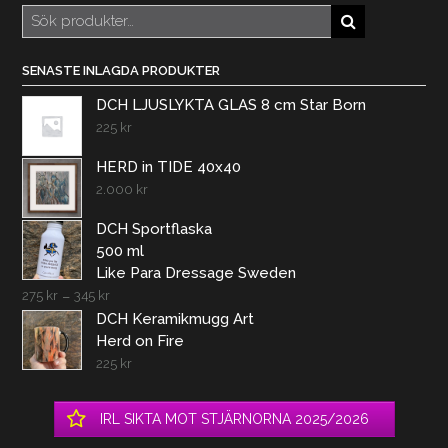
Sök
efter:
SENASTE INLAGDA PRODUKTER
DCH LJUSLYKTA GLAS 8 cm Star Born
225
kr
HERD in TIDE 40x40
2.000
kr
DCH Sportflaska
500 ml
Like Para Dressage Sweden
275
kr
–
345
kr
DCH Keramikmugg Art
Herd on Fire
225
kr
IRL SIKTA MOT STJÄRNORNA 2025/2026