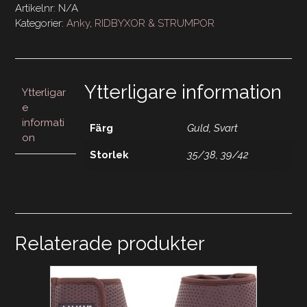
Socks
Artikelnr:
N/A
Guld
Kategorier:
Anky
,
RIDBYXOR & STRUMPOR
&
Svart
mängd
Ytterligare information
Ytterligar
e
informati
Färg
Guld, Svart
on
Storlek
35/38, 39/42
Relaterade produkter