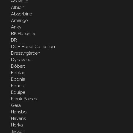
Acavallo
Albion
Absorbine
Amerigo
Anky
BK Horselife
BR
DCH Horse Collection
Dressyrgården
Dynavena
Döbert
Edblad
Eponia
Equest
Equipe
Frank Baines
Gera
Hansbo
Havens
Horka
Jacson