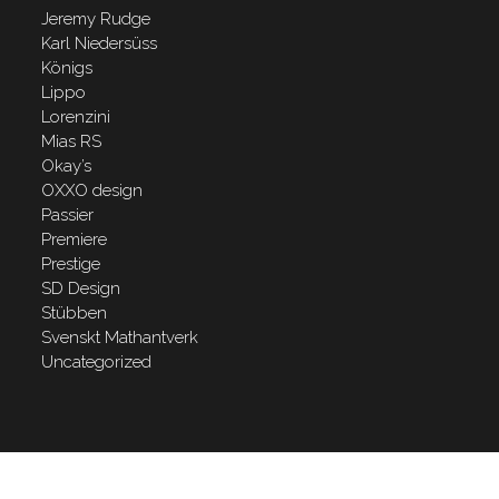
Jeremy Rudge
Karl Niedersüss
Königs
Lippo
Lorenzini
Mias RS
Okay’s
OXXO design
Passier
Premiere
Prestige
SD Design
Stübben
Svenskt Mathantverk
Uncategorized