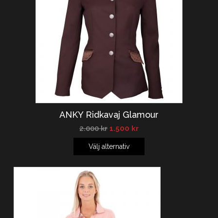
ANKY Ridkavaj Glamour
2.000
kr
1.500
kr
Välj alternativ