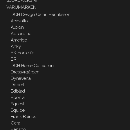
BJÖRBÄCKS RF
VARUMÄRKEN
DCH Design Catrin Henriksson
Acavallo
Albion
Absorbine
Amerigo
Anky
BK Horselife
BR
DCH Horse Collection
Dressyrgården
Dynavena
Döbert
Edblad
Eponia
Equest
Equipe
Frank Baines
Gera
Hansbo