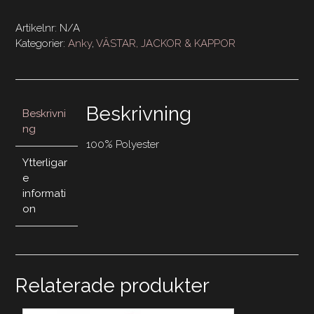
Styled
Jacket
Artikelnr:
N/A
ATC192004
Kategorier:
Anky
,
VÄSTAR, JACKOR & KAPPOR
mängd
Beskrivning
Beskrivni
ng
100% Polyester
Ytterligar
e
informati
on
Relaterade produkter