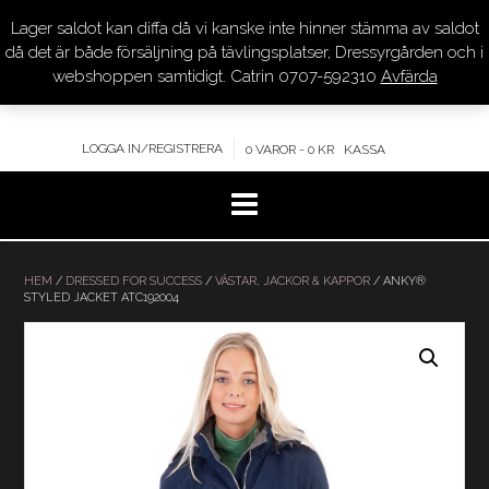
Lager saldot kan diffa då vi kanske inte hinner stämma av saldot
DRESSYR.COM
då det är både försäljning på tävlingsplatser, Dressyrgården och i
webshoppen samtidigt. Catrin 0707-592310
Avfärda
KVALITET – KOMPETENS – SERVICE
LOGGA IN/REGISTRERA
0 VAROR - 0 KR
KASSA
Hoppa
till
HEM
/
DRESSED FOR SUCCESS
/
VÄSTAR, JACKOR & KAPPOR
/ ANKY®
STYLED JACKET ATC192004
innehåll