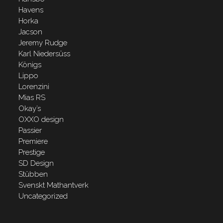
Havens
Horka
Jacson
Jeremy Rudge
Karl Niedersüss
Königs
Lippo
Lorenzini
Mias RS
Okay’s
OXXO design
Passier
Premiere
Prestige
SD Design
Stübben
Svenskt Mathantverk
Uncategorized