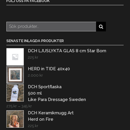
FÖLJ OSS PÅ FACEBOOK
Sök
efter:
SENASTE INLAGDA PRODUKTER
DCH LJUSLYKTA GLAS 8 cm Star Born
225
kr
HERD in TIDE 40x40
2.000
kr
DCH Sportflaska
500 ml
Like Para Dressage Sweden
275
kr
–
345
kr
DCH Keramikmugg Art
Herd on Fire
225
kr