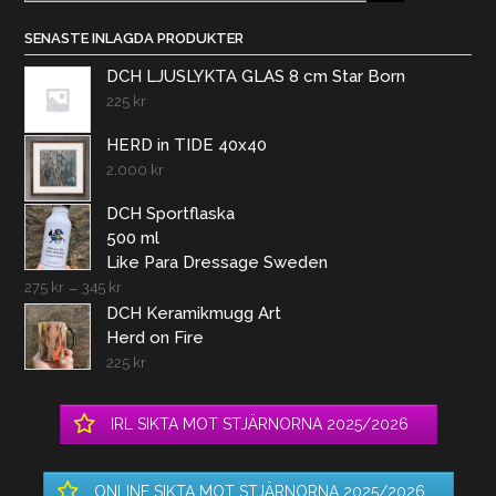
efter:
SENASTE INLAGDA PRODUKTER
DCH LJUSLYKTA GLAS 8 cm Star Born
225
kr
HERD in TIDE 40x40
2.000
kr
DCH Sportflaska
500 ml
Like Para Dressage Sweden
275
kr
–
345
kr
DCH Keramikmugg Art
Herd on Fire
225
kr
IRL SIKTA MOT STJÄRNORNA 2025/2026
ONLINE SIKTA MOT STJÄRNORNA 2025/2026