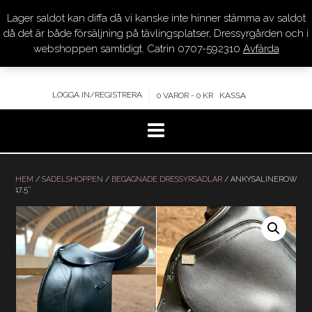
Lager saldot kan diffa då vi kanske inte hinner stämma av saldot
DRESSYR.COM
då det är både försäljning på tävlingsplatser, Dressyrgården och i
webshoppen samtidigt. Catrin 0707-592310
Avfärda
KVALITET – KOMPETENS – SERVICE
LOGGA IN/REGISTRERA
0 VAROR - 0 KR
KASSA
Hoppa
till
HEM
/
SADELSHOPPEN
/
BEGAGNADE DRESSYRSADLAR
/ ANKYSALINEROW
17,5″
innehåll