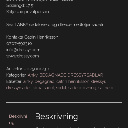
Sitslängd: 17,5”
Säljes av privatperson.
Svart ANKY sadelöverdrag i fleece medföljer sadeln.
Kontakta Catrin Henriksson
0707-592310
info@dressyr.com
www.dressy.com
Artikelnr:
202500123-1
Kategorier:
Anky
,
BEGAGNADE DRESSYRSADLAR
Etiketter:
anky
,
begagnad
,
catrin henriksson
,
dressyr
,
dressyrsadel
,
köpa sadel
,
sadel
,
sadelprovning
,
salinero
Beskrivning
Beskrivni
ng