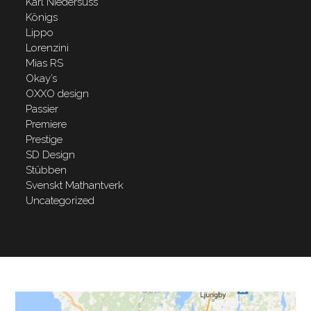
Karl Niedersüss
Königs
Lippo
Lorenzini
Mias RS
Okay’s
OXXO design
Passier
Premiere
Prestige
SD Design
Stübben
Svenskt Mathantverk
Uncategorized