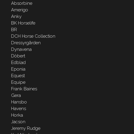
Absorbine
Amerigo
Anky
BK Horselife
BR
DCH Horse Collection
Dressyrgården
Dynavena
Döbert
Edblad
Eponia
Equest
Equipe
Frank Baines
Gera
Hansbo
Havens
Horka
Jacson
Jeremy Rudge