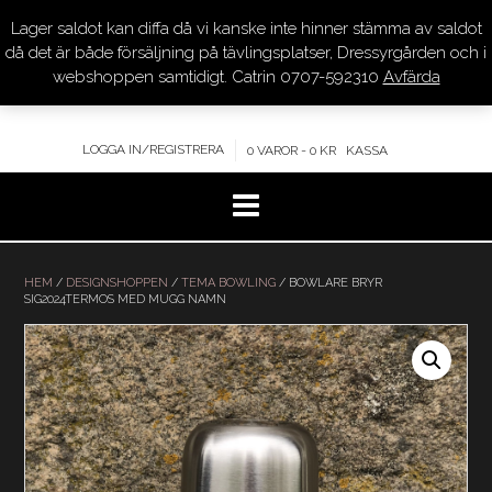
Lager saldot kan diffa då vi kanske inte hinner stämma av saldot
DRESSYR.COM
då det är både försäljning på tävlingsplatser, Dressyrgården och i
webshoppen samtidigt. Catrin 0707-592310
Avfärda
KVALITET – KOMPETENS – SERVICE
LOGGA IN/REGISTRERA
0 VAROR - 0 KR
KASSA
Hoppa
till
HEM
/
DESIGNSHOPPEN
/
TEMA BOWLING
/ BOWLARE BRYR
SIG2024TERMOS MED MUGG NAMN
innehåll