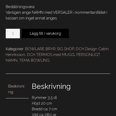
Beställningsvara.
Vänligen ange NAMN med VERSALER i kommentarsfältet i
kassan om inget annat anges.
Bowlare
Lägg till i varukorg
Bryr
Sig2024Termos
med
Kategorier:
BOWLARE BRYR SIG SHOP
,
DCH Design Catrin
mugg
Henriksson
,
DCH TERMOS med MUGG
,
PERSONLIGT
NAMN
NAMN
,
TEMA BOWLING
mängd
Beskrivning
Beskrivni
ng
Rymmer 3,5 dl
Höjd 20 cm
Bredd ca 7 cm
Vikt ca 280 gr