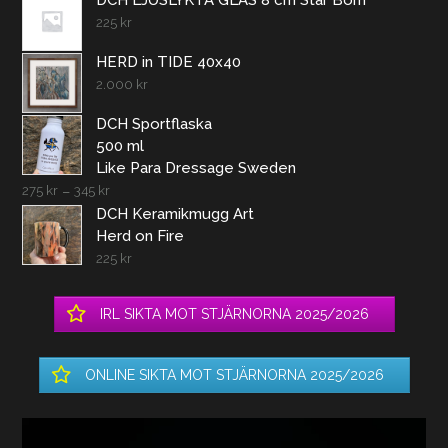
225
kr
HERD in TIDE 40x40
2.000
kr
DCH Sportflaska
500 ml
Like Para Dressage Sweden
275
kr
–
345
kr
DCH Keramikmugg Art
Herd on Fire
225
kr
IRL SIKTA MOT STJÄRNORNA 2025/2026
ONLINE SIKTA MOT STJÄRNORNA 2025/2026
Videospelare