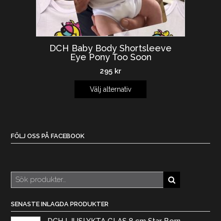
DCH Baby Body Shortsleeve
Eye Pony Too Soon
295
kr
Välj alternativ
FÖLJ OSS PÅ FACEBOOK
Sök
efter:
SENASTE INLAGDA PRODUKTER
DCH LJUSLYKTA GLAS 8 cm Star Born