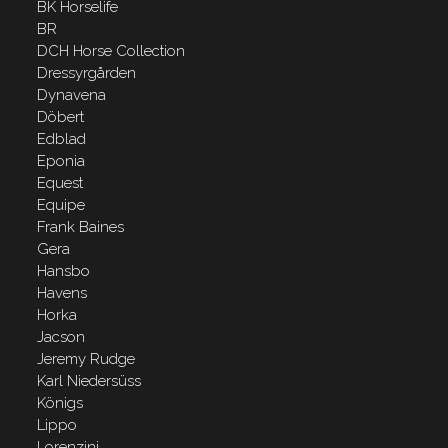
BK Horselife
BR
DCH Horse Collection
Dressyrgården
Dynavena
Döbert
Edblad
Eponia
Equest
Equipe
Frank Baines
Gera
Hansbo
Havens
Horka
Jacson
Jeremy Rudge
Karl Niedersüss
Königs
Lippo
Lorenzini