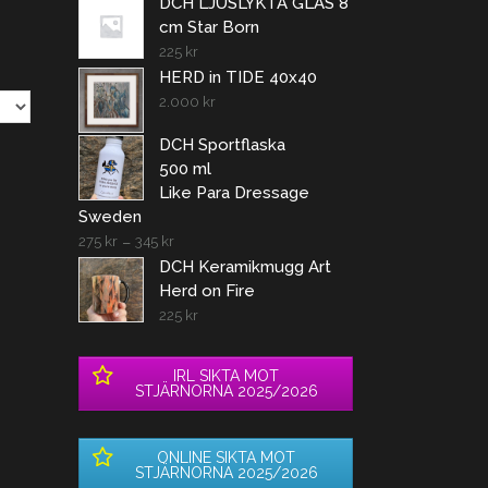
DCH LJUSLYKTA GLAS 8
cm Star Born
225
kr
HERD in TIDE 40x40
2.000
kr
DCH Sportflaska
500 ml
Like Para Dressage
Sweden
275
kr
–
345
kr
DCH Keramikmugg Art
Herd on Fire
225
kr
IRL SIKTA MOT
STJÄRNORNA 2025/2026
ONLINE SIKTA MOT
STJÄRNORNA 2025/2026