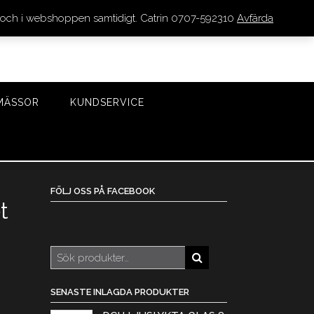
den och i webshoppen samtidigt. Catrin 0707-592310
Avfärda
LOGGA IN/REGISTRERA
0 VAROR - 0 KR
KASSA
MÄSSOR
KUNDSERVICE
FÖLJ OSS PÅ FACEBOOK
t
Sök
efter:
SENASTE INLAGDA PRODUKTER