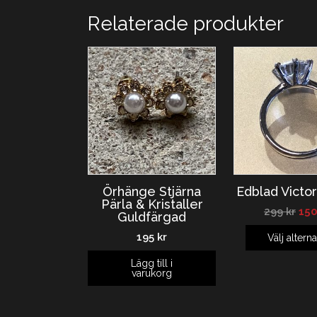
Relaterade produkter
Örhänge Stjärna
Edblad Victor
Pärla & Kristaller
299
kr
15
Guldfärgad
195
kr
Välj alterna
Lägg till i
varukorg