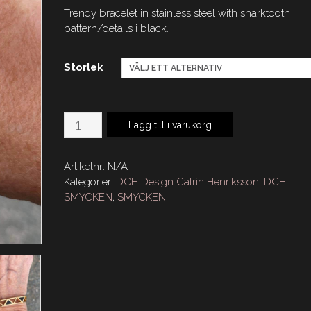
Trendy bracelet in stainless steel with sharktooth
pattern/details i black.
Storlek
DCH
Lägg till i varukorg
Sharktooth
Bracelet
Artikelnr:
N/A
mängd
Kategorier:
DCH Design Catrin Henriksson
,
DCH
SMYCKEN
,
SMYCKEN