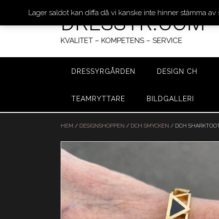
Lager saldot kan diffa då vi kanske inte hinner stämma av
DRESSYR.COM
KVALITET – KOMPETENS – SERVICE
DRESSYRGÅRDEN
DESIGN CH
TEAMRYTTARE
BILDGALLERI
Hoppa
till
HEM
/
DESIGNSHOPPEN
/
DCH SMYCKEN
/ DCH SHARKTOO
innehåll