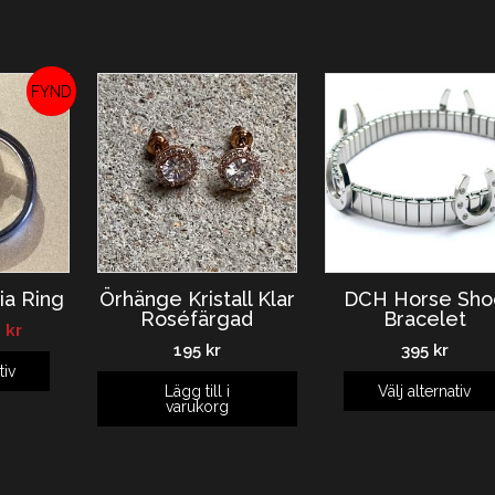
REA!
ia Ring
Örhänge Kristall Klar
DCH Horse Sho
Roséfärgad
Bracelet
0
kr
195
kr
395
kr
tiv
Lägg till i
Välj alternativ
varukorg