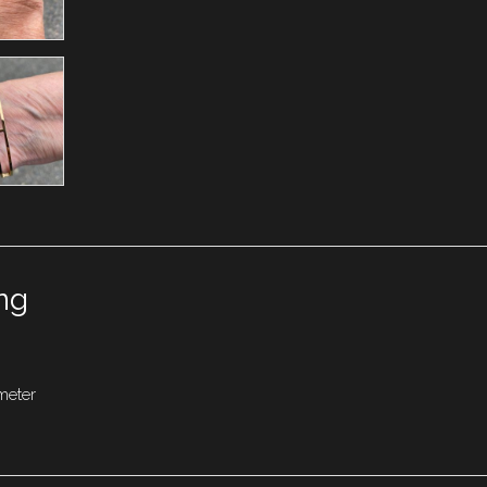
ng
meter