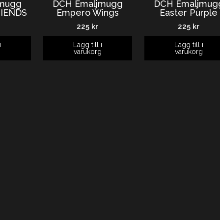
mugg
DCH Emaljmugg
DCH Emaljmug
RIENDS
Empero Wings
Easter Purple
225
kr
225
kr
i
Lägg till i
Lägg till i
g
varukorg
varukorg