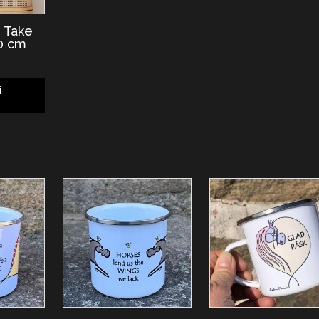
 Take
0 cm
i
g