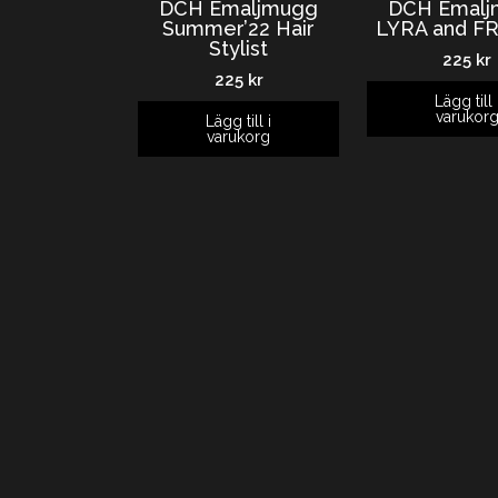
DCH Emaljmugg
DCH Emalj
Summer’22 Hair
LYRA and F
Stylist
225
kr
225
kr
Lägg till 
varukor
Lägg till i
varukorg