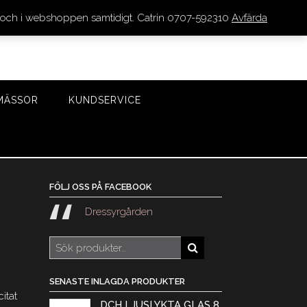
den och i webshoppen samtidigt. Catrin 0707-592310
Avfärda
LOGGA IN/REGISTRERA
0 VAROR - 0 KR
KASSA
MÄSSOR
KUNDSERVICE
FÖLJ OSS PÅ FACEBOOK
Dressyrgården
Sök
efter:
SENASTE INLAGDA PRODUKTER
itat
DCH LJUSLYKTA GLAS 8