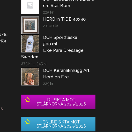
cm Star Born
225
kr
HERD in TIDE 40x40
2.000
kr
d du
DCH Sportflaska
rför
500 ml
Like Para Dressage
Sweden
275
kr
–
345
kr
DCH Keramikmugg Art
Herd on Fire
225
kr
IRL SIKTA MOT
STJÄRNORNA 2025/2026
ns
ONLINE SIKTA MOT
STJÄRNORNA 2025/2026