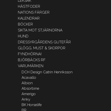
LEKSAK
HÄSTFODER
NATIONS FÄRGER
KALENDRAR
BÖCKER
SIKTA MOT STJÄRNORNA
HUND
DRESSYRGÅRDENS GUTEFÅR
GLÖGG, MUST & SKORPOR
FYNDHÖRNA!
BJÖRBÄCKS RF
VARUMÄRKEN
DCH Design Catrin Henriksson
Acavallo
Albion
Absorbine
Amerigo
Anky
BK Horselife
BR