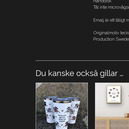
Handdisk.
Tål inte microvågs
Emalj är ett tålig
Originalmotiv tec
Production Swede
Du kanske också gillar …