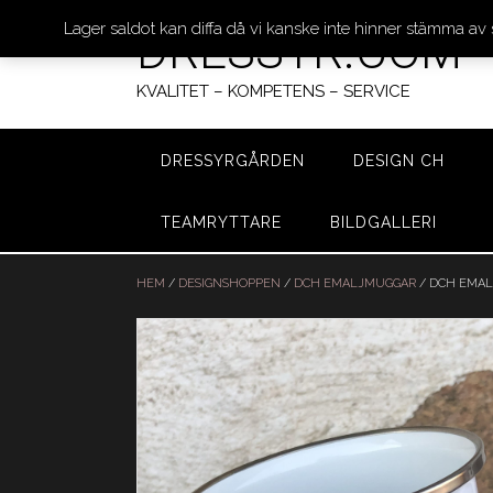
Lager saldot kan diffa då vi kanske inte hinner stämma av
DRESSYR.COM
KVALITET – KOMPETENS – SERVICE
DRESSYRGÅRDEN
DESIGN CH
TEAMRYTTARE
BILDGALLERI
Hoppa
till
HEM
/
DESIGNSHOPPEN
/
DCH EMALJMUGGAR
/ DCH EMAL
innehåll