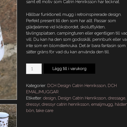
samt ett motiv som Catrin Henriksson har tecknat.
Hållbar funktionell mugg i retroinspirerade design.
Perfekt present till den som har allt. Passar som
glädjeämne vid köksbordet, skolutflykten,
tävlingsplatsen, campingturen eller egentligen till va
vill. Du kan ha den som godisskål, pennburk eller va
inte som en blomsterkruka. Det är bara fantasin som
sätter gräns för vad du kan använda den till.
DCH
Lägg till i varukorg
Emaljmugg
Take
Care
Kategorier:
DCH Design Catrin Henriksson
,
DCH
Circle
EMALJMUGGAR
mängd
Etiketter:
design
,
Design Catrin Henriksson
,
dressage
,
dressyr
,
dressyr catrin henriksson
,
emaljmugg
,
häste
bön
,
take care