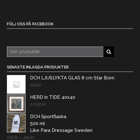
FÖLJ OSS PÅ FACEBOOK
Sök
efter:
SENASTE INLAGDA PRODUKTER
DCH LJUSLYKTA GLAS 8 cm Star Born
225
kr
HERD in TIDE 40x40
2.000
kr
DCH Sportflaska
500 ml
Like Para Dressage Sweden
275
kr
–
345
kr