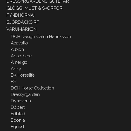
DRESSYRGÅRDENS GUTEFÅR
GLÖGG, MUST & SKORPOR
FYNDHÖRNA!
BJÖRBÄCKS RF
VARUMÄRKEN
DCH Design Catrin Henriksson
Acavallo
Albion
Absorbine
Amerigo
Anky
BK Horselife
BR
DCH Horse Collection
Dressyrgården
Dynavena
Döbert
Edblad
Eponia
Equest