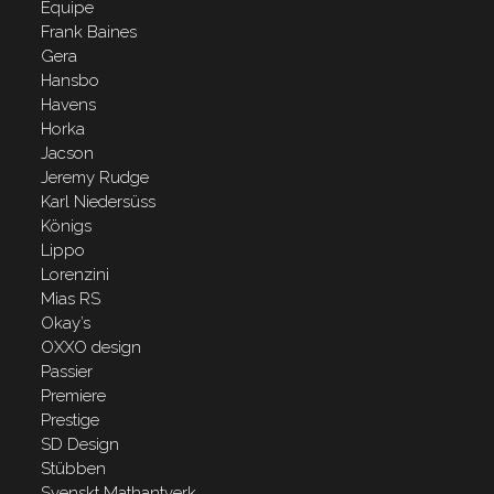
Equipe
Frank Baines
Gera
Hansbo
Havens
Horka
Jacson
Jeremy Rudge
Karl Niedersüss
Königs
Lippo
Lorenzini
Mias RS
Okay’s
OXXO design
Passier
Premiere
Prestige
SD Design
Stübben
Svenskt Mathantverk