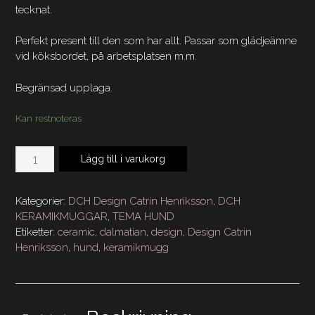
tecknat.
Perfekt present till den som har allt. Passar som glädjeämne
vid köksbordet, på arbetsplatsen m.m.
Begränsad upplaga.
Kan restnoteras
DCH
Lägg till i varukorg
Keramikmugg
Dalmatian
Loves
Kategorier:
DCH Design Catrin Henriksson
,
DCH
mängd
KERAMIKMUGGAR
,
TEMA HUND
Etiketter:
ceramic
,
dalmatian
,
design
,
Design Catrin
Henriksson
,
hund
,
keramikmugg