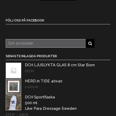
FÖLJ OSS PÅ FACEBOOK
Sök
efter:
SENASTE INLAGDA PRODUKTER
DCH LJUSLYKTA GLAS 8 cm Star Born
225
kr
HERD in TIDE 40x40
2.000
kr
DCH Sportflaska
500 ml
Like Para Dressage Sweden
275
kr
–
345
kr