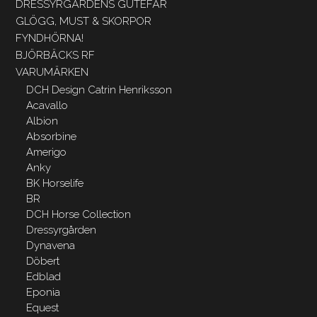
DRESSYRGÅRDENS GUTEFÅR
GLÖGG, MUST & SKORPOR
FYNDHÖRNA!
BJÖRBÄCKS RF
VARUMÄRKEN
DCH Design Catrin Henriksson
Acavallo
Albion
Absorbine
Amerigo
Anky
BK Horselife
BR
DCH Horse Collection
Dressyrgården
Dynavena
Döbert
Edblad
Eponia
Equest