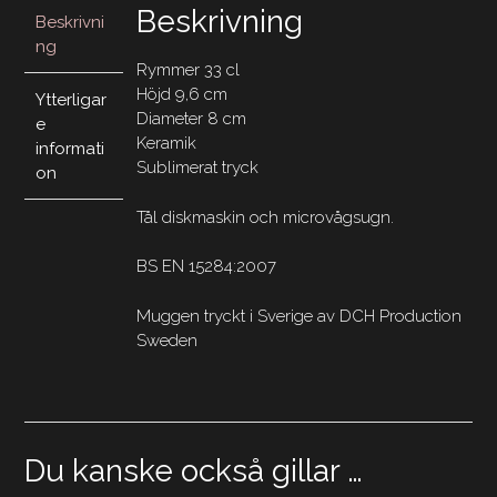
Beskrivning
Beskrivni
ng
Rymmer 33 cl
Höjd 9,6 cm
Ytterligar
Diameter 8 cm
e
Keramik
informati
Sublimerat tryck
on
Tål diskmaskin och microvågsugn.
BS EN 15284:2007
Muggen tryckt i Sverige av DCH Production
Sweden
Du kanske också gillar …