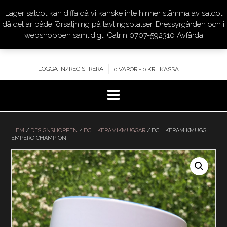
Lager saldot kan diffa då vi kanske inte hinner stämma av saldot
DRESSYR.COM
då det är både försäljning på tävlingsplatser, Dressyrgården och i
webshoppen samtidigt. Catrin 0707-592310
Avfärda
KVALITET – KOMPETENS – SERVICE
LOGGA IN/REGISTRERA
0 VAROR - 0 KR
KASSA
Hoppa
till
HEM
/
DESIGNSHOPPEN
/
DCH KERAMIKMUGGAR
/ DCH KERAMIKMUGG
EMPERO CHAMPION
innehåll