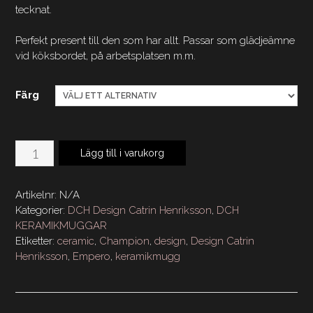
tecknat.
Perfekt present till den som har allt. Passar som glädjeämne
vid köksbordet, på arbetsplatsen m.m.
Färg
DCH
Lägg till i varukorg
Keramikmugg
Empero
Artikelnr:
N/A
Champion
Kategorier:
DCH Design Catrin Henriksson
,
DCH
mängd
KERAMIKMUGGAR
Etiketter:
ceramic
,
Champion
,
design
,
Design Catrin
Henriksson
,
Empero
,
keramikmugg