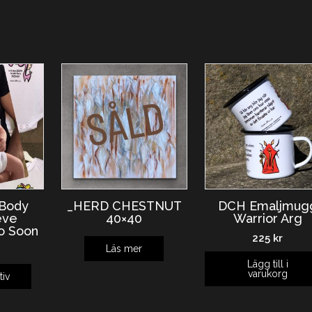
Body
_HERD CHESTNUT
DCH Emaljmug
eve
40×40
Warrior Arg
o Soon
225
kr
Läs mer
Lägg till i
varukorg
tiv