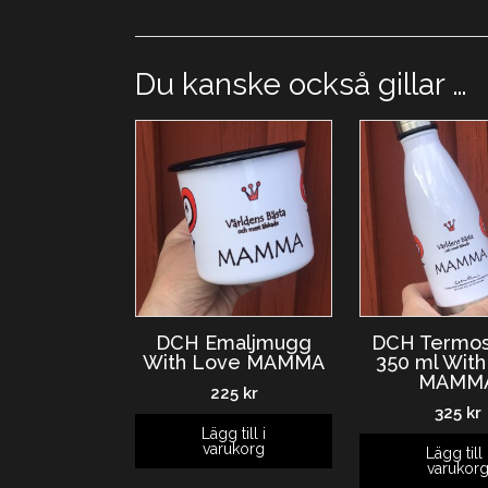
Du kanske också gillar …
DCH Emaljmugg
DCH Termos
With Love MAMMA
350 ml Wit
MAMM
225
kr
325
kr
Lägg till i
varukorg
Lägg till 
varukor