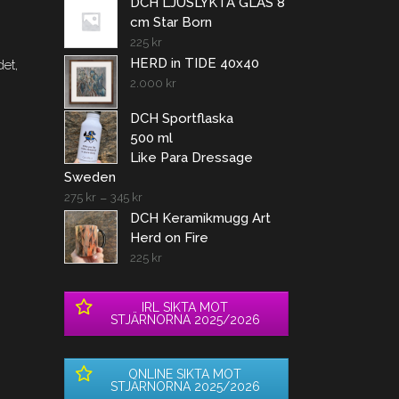
DCH LJUSLYKTA GLAS 8
cm Star Born
225
kr
HERD in TIDE 40x40
et,
2.000
kr
DCH Sportflaska
500 ml
Like Para Dressage
Sweden
275
kr
–
345
kr
DCH Keramikmugg Art
Herd on Fire
225
kr
IRL SIKTA MOT
STJÄRNORNA 2025/2026
ONLINE SIKTA MOT
STJÄRNORNA 2025/2026