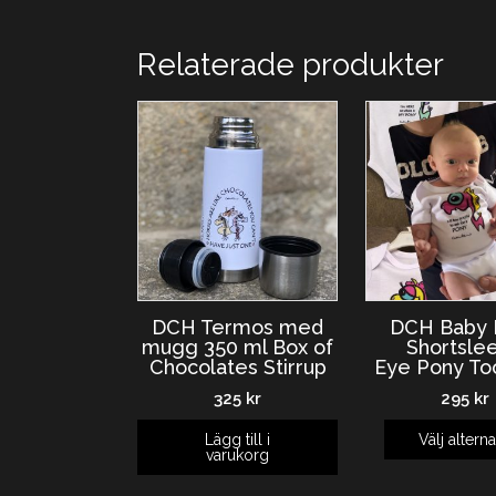
Relaterade produkter
DCH Termos med
DCH Baby 
mugg 350 ml Box of
Shortsle
Chocolates Stirrup
Eye Pony To
325
kr
295
kr
Lägg till i
Välj alterna
varukorg