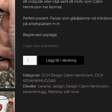
ett ordspråk eller citat samt ett motiv som Catrin
Henriksson har tecknat.
Perfekt present. Passar som glädjeämne vid köksbord
på arbetsplatsen m.m.
Begränsad upplaga.
I lager (kan restnoteras)
DCH
Lägg till i varukorg
Keramikmugg
With
Love
Kategorier:
DCH Design Catrin Henriksson
,
DCH
MAMMA
KERAMIKMUGGAR
mängd
Etiketter:
ceramic
,
design
,
Design Catrin Henriksson
,
keramikmugg
,
Mamma
,
with love