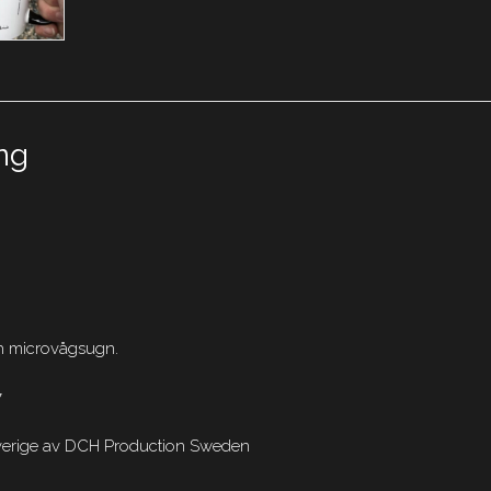
ng
h microvågsugn.
7
Sverige av DCH Production Sweden