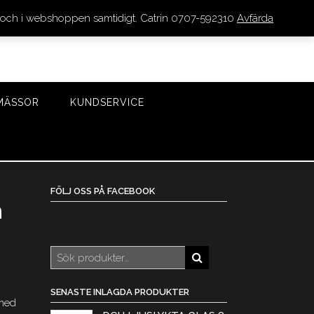
den och i webshoppen samtidigt. Catrin 0707-592310
Avfärda
LOGGA IN/REGISTRERA
0 VAROR - 0 KR
KASSA
MÄSSOR
KUNDSERVICE
FÖLJ OSS PÅ FACEBOOK
h
Sök
efter:
SENASTE INLAGDA PRODUKTER
med