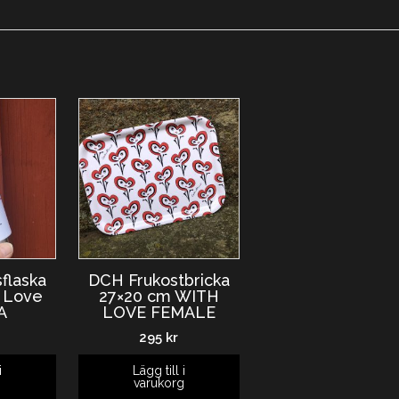
flaska
DCH Frukostbricka
h Love
27×20 cm WITH
A
LOVE FEMALE
295
kr
i
Lägg till i
g
varukorg