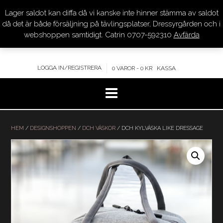
Lager saldot kan diffa då vi kanske inte hinner stämma av saldot
DRESSYR.COM
då det är både försäljning på tävlingsplatser, Dressyrgården och i
webshoppen samtidigt. Catrin 0707-592310
Avfärda
KVALITET – KOMPETENS – SERVICE
LOGGA IN/REGISTRERA
0 VAROR - 0 KR
KASSA
Hoppa
till
HEM
/
DESIGNSHOPPEN
/
DCH VÄSKOR
/ DCH KYLVÄSKA LIKE DRESSAGE
innehåll