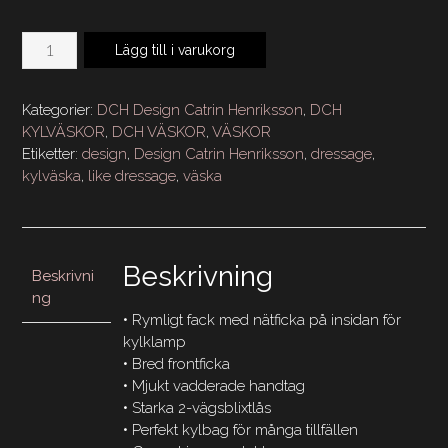
DCH
Lägg till i varukorg
Kylväska
Like
Dressage
Kategorier:
DCH Design Catrin Henriksson
,
DCH
mängd
KYLVÄSKOR
,
DCH VÄSKOR
,
VÄSKOR
Etiketter:
design
,
Design Catrin Henriksson
,
dressage
,
kylväska
,
like dressage
,
väska
Beskrivning
Beskrivni
ng
• Rymligt fack med nätficka på insidan för
kylklamp
• Bred frontficka
• Mjukt vadderade handtag
• Starka 2-vägsblixtlås
• Perfekt kylbag för många tillfällen