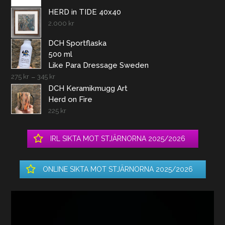
HERD in TIDE 40x40
2.000
kr
DCH Sportflaska
500 ml
Like Para Dressage Sweden
275
kr
–
345
kr
DCH Keramikmugg Art
Herd on Fire
225
kr
IRL SIKTA MOT STJÄRNORNA 2025/2026
ONLINE SIKTA MOT STJÄRNORNA 2025/2026
Videospelare