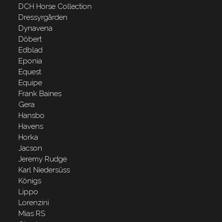
DCH Horse Collection
Dressyrgården
Dynavena
Döbert
Edblad
Eponia
Equest
Equipe
Frank Baines
Gera
Hansbo
Havens
Horka
Jacson
Jeremy Rudge
Karl Niedersüss
Königs
Lippo
Lorenzini
Mias RS