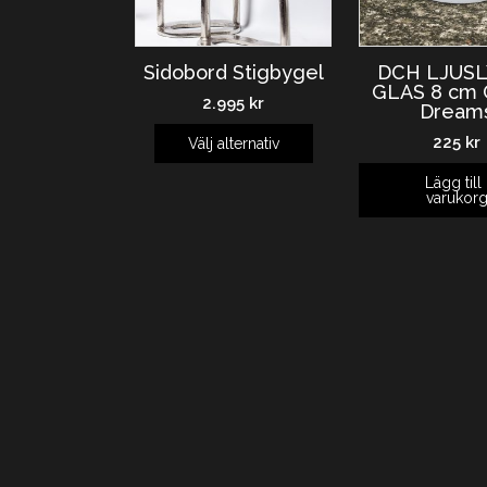
Sidobord Stigbygel
DCH LJUS
GLAS 8 cm 
2.995
kr
Dream
225
kr
Välj alternativ
Lägg till 
varukor