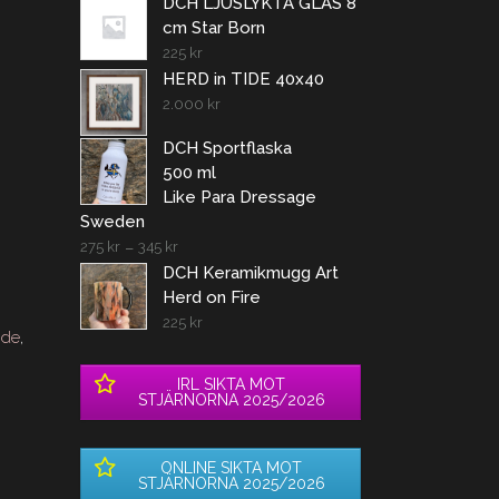
DCH LJUSLYKTA GLAS 8
cm Star Born
225
kr
HERD in TIDE 40x40
2.000
kr
DCH Sportflaska
500 ml
Like Para Dressage
Sweden
275
kr
–
345
kr
DCH Keramikmugg Art
Herd on Fire
225
kr
ide
,
IRL SIKTA MOT
STJÄRNORNA 2025/2026
ONLINE SIKTA MOT
STJÄRNORNA 2025/2026