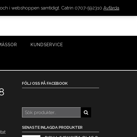
den och i webshoppen samtidigt. Catrin 0707-592310
Avfärda
LOGGA IN/REGISTRERA
0 VAROR - 0 KR
KASSA
MÄSSOR
KUNDSERVICE
FÖLJ OSS PÅ FACEBOOK
8
Sök
efter:
SENASTE INLAGDA PRODUKTER
tat