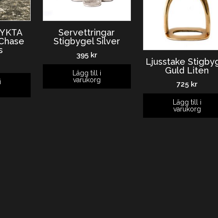
LYKTA
Servettringar
Chase
Stigbygel Silver
s
395
kr
Ljusstake Stigby
Guld Liten
Lägg till i
varukorg
i
725
kr
g
Lägg till i
varukorg