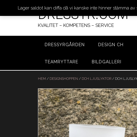
Lager saldot kan diffa då vi kanske inte hinner stämma av
DRESSYR.COM
KVALITET – KOMPETENS – SERVICE
DRESSYRGÅRDEN
DESIGN CH
TEAMRYTTARE
BILDGALLERI
Hoppa
till
HEM
/
DESIGNSHOPPEN
/
DCH LJUSLYKTOR
/ DCH LJUSLYK
innehåll