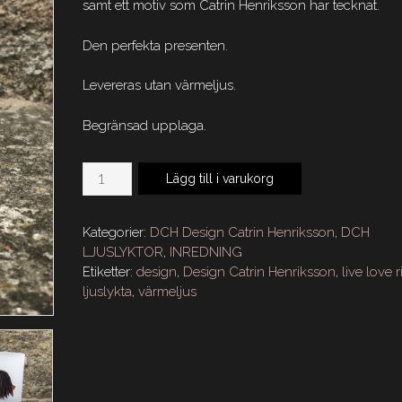
samt ett motiv som Catrin Henriksson har tecknat.
Den perfekta presenten.
Levereras utan värmeljus.
Begränsad upplaga.
DCH
Lägg till i varukorg
LJUSLYKTA
GLAS
8
Kategorier:
DCH Design Catrin Henriksson
,
DCH
cm
LJUSLYKTOR
,
INREDNING
Live
Etiketter:
design
,
Design Catrin Henriksson
,
live love r
Love
ljuslykta
,
värmeljus
&
Ride
mängd