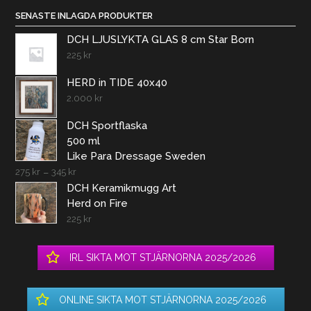
SENASTE INLAGDA PRODUKTER
DCH LJUSLYKTA GLAS 8 cm Star Born
225
kr
HERD in TIDE 40x40
2.000
kr
DCH Sportflaska
500 ml
Like Para Dressage Sweden
275
kr
–
345
kr
DCH Keramikmugg Art
Herd on Fire
225
kr
IRL SIKTA MOT STJÄRNORNA 2025/2026
ONLINE SIKTA MOT STJÄRNORNA 2025/2026