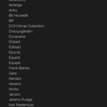
Amerigo
Anky
BK Horselife
BR
DCH Horse Collection
Dressyrgården
Dynavena
Döbert
Edblad
Eponia
Equest
Equipe
Frank Baines
Gera
Hansbo
Havens
Horka
Jacson
Jeremy Rudge
Karl Niedersüss