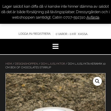
Lager saldot kan diffa då vi kanske inte hinner stämma av saldot
DRESSYR.COM
då det är både försäljning på tävlingsplatser, Dressyrgården och i
webshoppen samtidigt. Catrin 0707-592310
Avfärda
KVALITET – KOMPETENS – SERVICE
LOGGA IN/REGISTRERA
0 VAROR - 0 KR
KASSA
Hoppa
till
HEM
/
DESIGNSHOPPEN
/
DCH LJUSLYKTOR
/ DCH LJUSLYKTA KERAMIK 10
CM BOX OF CHOCOLATES STIRRUP
innehåll