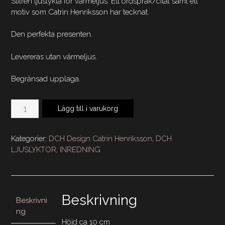
Stilren ljuslykta för värmeljus. Ett ordspråk/citat samt ett
motiv som Catrin Henriksson har tecknat.
Den perfekta presenten.
Levereras utan värmeljus.
Begränsad upplaga.
DCH
Lägg till i varukorg
LJUSLYKTA
KERAMIK
10
Kategorier:
DCH Design Catrin Henriksson
,
DCH
cm
LJUSLYKTOR
,
INREDNING
Box
of
Chocolates
Stirrup
Beskrivning
Beskrivni
mängd
ng
Höjd ca 10 cm