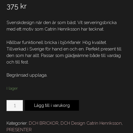
375
kr
Svenskdesign när den är som bäst. Vit serveringsbricka
med ett motiv som Catrin Henriksson har tecknat.
Hållbar funktionell bricka i björkfanér. Hög kvalitet.
Tillverkad i Sverige för hand en och en. Perfekt present till
den som har allt. Passar som glädjeämne både till vardag
och till fest.
Begränsad upplaga.
I lager
DCH
Lägg till i varukorg
Serveringsbricka
Rund
38
Kategorier:
DCH BRICKOR
,
DCH Design Catrin Henriksson
,
cm
PRESENTER