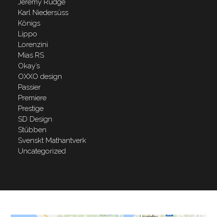
Jeremy Rudge
Karl Niedersüss
Königs
Lippo
Lorenzini
Mias RS
Okay’s
OXXO design
Passier
Premiere
Prestige
SD Design
Stübben
Svenskt Mathantverk
Uncategorized