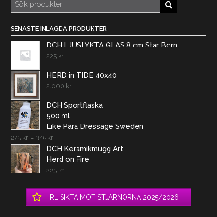
Sök
efter:
SENASTE INLAGDA PRODUKTER
DCH LJUSLYKTA GLAS 8 cm Star Born
225
kr
HERD in TIDE 40x40
2.000
kr
DCH Sportflaska
500 ml
Like Para Dressage Sweden
275
kr
–
345
kr
DCH Keramikmugg Art
Herd on Fire
225
kr
IRL SIKTA MOT STJÄRNORNA 2025/2026