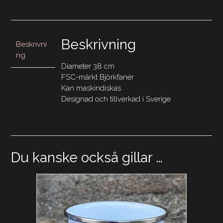
SAILOR
MOON
BLUE
mängd
Beskrivning
Beskrivni
ng
Diameter 38 cm
FSC-märkt Björkfanér
Kan maskindiskas
Designad och tillverkad i Sverige
Du kanske också gillar …