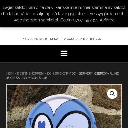
Lager saldot kan diffa då vi kanske inte hinner stämma av saldot
DRESSYR.COM
då det är både försäljning på tävlingsplatser, Dressyrgården och i
webshoppen samtidigt. Catrin 0707-592310
Avfärda
KVALITET – KOMPETENS – SERVICE
LOGGA IN/REGISTRERA
0 VAROR - 0 KR
KASSA
Hoppa
till
HEM
/
DESIGNSHOPPEN
/
DCH BRICKOR
/ DCH SERVERINGSBRICKA RUND
38 CM SAILOR MOON BLUE
innehåll