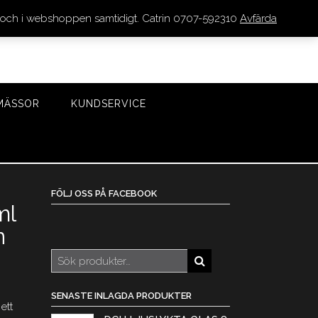
den och i webshoppen samtidigt. Catrin 0707-592310
Avfärda
LOGGA IN/REGISTRERA
0 VAROR - 0 KR
KASSA
MÄSSOR
KUNDSERVICE
FÖLJ OSS PÅ FACEBOOK
ml
n
Sök
efter:
SENASTE INLAGDA PRODUKTER
ett