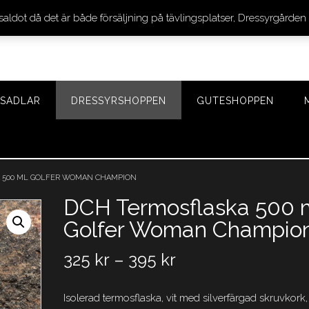
 saldot då det är både försäljning på tävlingsplatser, Dressyrgår
SADLAR
DRESSYRSHOPPEN
GUTESHOPPEN
 500 ML GOLFER WOMAN CHAMPION
DCH Termosflaska 500 
Golfer Woman Champio
325
kr
–
395
kr
Isolerad termosflaska, vit med silverfärgad skruvkork, 