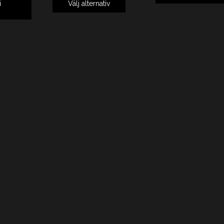
i
Välj alternativ
g