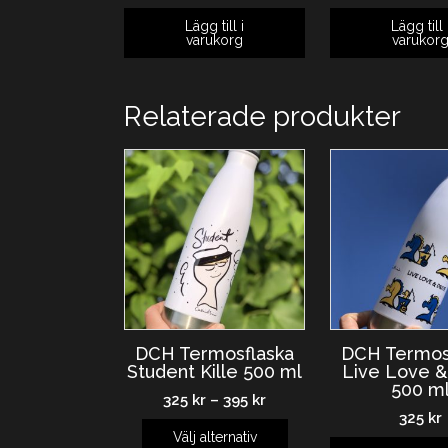
Lägg till i
Lägg till 
varukorg
varukor
Relaterade produkter
DCH Termosflaska
DCH Termos
Student Kille 500 ml
Live Love &
500 m
325
kr
–
395
kr
325
kr
Välj alternativ