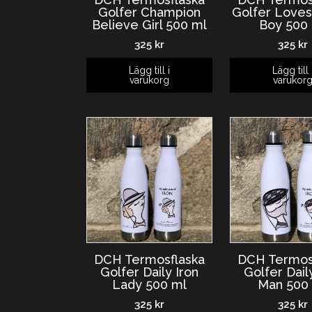
Golfer Champion
Golfer Love
Believe Girl 500 ml
Boy 500
325
kr
325
kr
Lägg till i
Lägg till 
varukorg
varukor
DCH Termosflaska
DCH Termos
Golfer Daily Iron
Golfer Dail
Lady 500 ml
Man 500
325
kr
325
kr