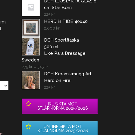
DCH LJUSLYKTA GLAS 8
cm Star Born
225
kr
HERD in TIDE 40x40
arm
t.
2.000
kr
DCH Sportflaska
500 ml
Like Para Dressage
Sweden
i
275
kr
–
345
kr
DCH Keramikmugg Art
Herd on Fire
225
kr
IRL SIKTA MOT
STJÄRNORNA 2025/2026
ONLINE SIKTA MOT
STJÄRNORNA 2025/2026