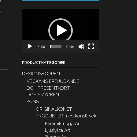
F
,
Videospelare
n
,
00:00
01:04
PRODUKTKATEGORIER
DESIGNSHOPPEN
VECKANS ERBJUDANDE
DCH PRESENTKORT
DCH SMYCKEN
KONST
ORIGINALKONST
PRODUKTER med konsttryck
Keramikmugg Art
Ljuslykta Art
Termos Art