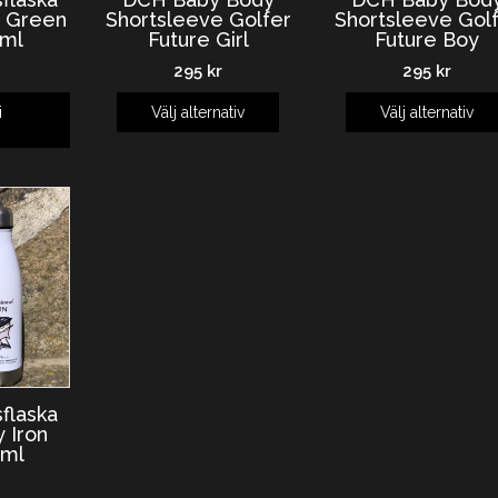
s Green
Shortsleeve Golfer
Shortsleeve Gol
 ml
Future Girl
Future Boy
295
kr
295
kr
i
Välj alternativ
Välj alternativ
g
flaska
y Iron
 ml