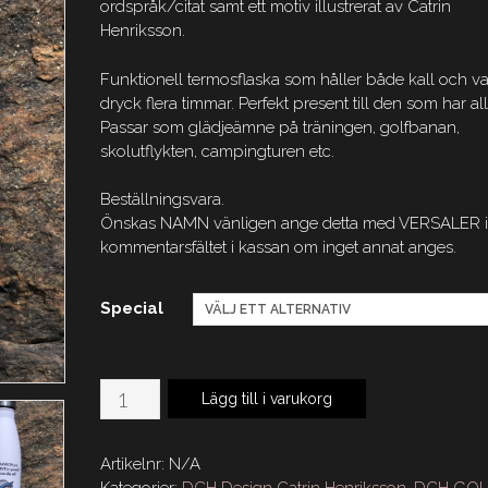
ordspråk/citat samt ett motiv illustrerat av Catrin
Henriksson.
Funktionell termosflaska som håller både kall och v
dryck flera timmar. Perfekt present till den som har all
Passar som glädjeämne på träningen, golfbanan,
skolutflykten, campingturen etc.
Beställningsvara.
Önskas NAMN vänligen ange detta med VERSALER 
kommentarsfältet i kassan om inget annat anges.
Special
DCH
Lägg till i varukorg
Termosflaska
500
Artikelnr:
N/A
ml