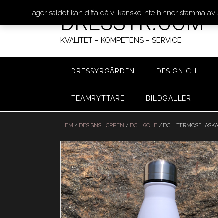
Lager saldot kan diffa då vi kanske inte hinner stämma av
DRESSYR.COM
KVALITET – KOMPETENS – SERVICE
DRESSYRGÅRDEN
DESIGN CH
TEAMRYTTARE
BILDGALLERI
Hoppa
till
HEM
/
DESIGNSHOPPEN
/
DCH GOLF
/ DCH TERMOSFLASKA
innehåll