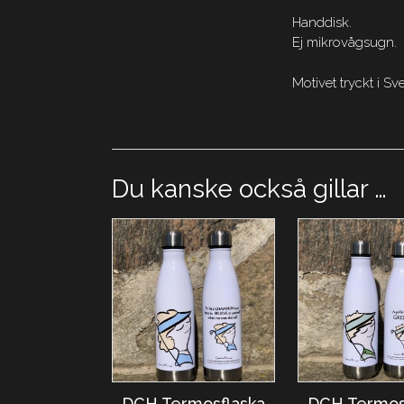
Handdisk.
Ej mikrovågsugn.
Motivet tryckt i 
Du kanske också gillar …
DCH Termosflaska
DCH Termos