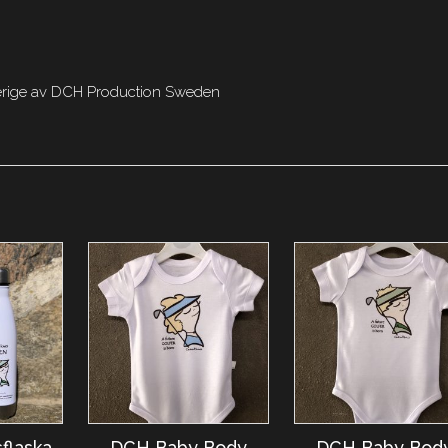
Sverige av DCH Production Sweden
flaska
DCH Baby Body
DCH Baby Bod