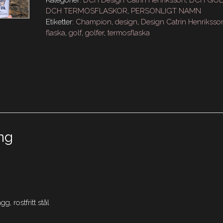
Kategorier:
DCH Design Catrin Henriksson
,
DCH GOL
Golfer
DCH TERMOSFLASKOR
,
PERSONLIGT NAMN
Etiketter:
Champion
,
design
,
Design Catrin Henriksso
Woman
flaska
,
golf
,
golfer
,
termosflaska
Champion
mängd
ng
, rostfritt stål