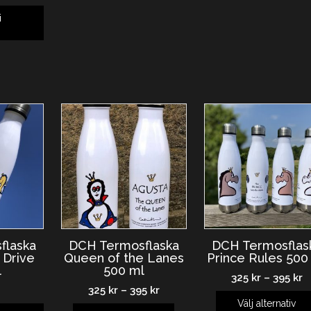
i
g
flaska
DCH Termosflaska
DCH Termosflas
 Drive
Queen of the Lanes
Prince Rules 500
l
500 ml
325
kr
–
395
kr
325
kr
–
395
kr
Välj alternativ