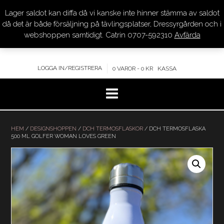
Lager saldot kan diffa då vi kanske inte hinner stämma av saldot
DRESSYR.COM
då det är både försäljning på tävlingsplatser, Dressyrgården och i
webshoppen samtidigt. Catrin 0707-592310
Avfärda
KVALITET – KOMPETENS – SERVICE
LOGGA IN/REGISTRERA
0 VAROR - 0 KR
KASSA
Hoppa
till
HEM
/
DESIGNSHOPPEN
/
DCH TERMOSFLASKOR
/ DCH TERMOSFLASKA
500 ML GOLFER WOMAN LOVES GREEN
innehåll