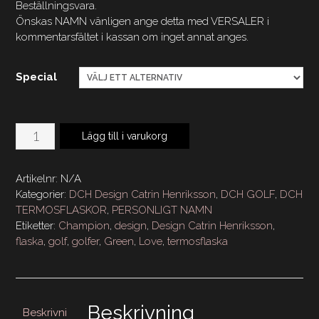
Beställningsvara.
Önskas NAMN vänligen ange detta med VERSALER i
kommentarsfältet i kassan om inget annat anges.
Special
DCH
Lägg till i varukorg
Termosflaska
500
Artikelnr:
N/A
ml
Kategorier:
DCH Design Catrin Henriksson
,
DCH GOLF
,
DCH
Golfer
TERMOSFLASKOR
,
PERSONLIGT NAMN
Etiketter:
Champion
,
design
,
Design Catrin Henriksson
,
Woman
flaska
,
golf
,
golfer
,
Green
,
Love
,
termosflaska
Loves
Green
mängd
Beskrivning
Beskrivni