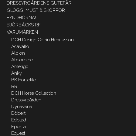
DRESSYRGÅRDENS GUTEFÅR
GLÖGG, MUST & SKORPOR
FYNDHÖRNA!
BJÖRBÄCKS RF
VARUMÄRKEN
DCH Design Catrin Henriksson
Acavallo
Albion
Absorbine
Amerigo
Anky
BK Horselife
BR
DCH Horse Collection
Dressyrgården
Dynavena
Döbert
Edblad
Eponia
Equest