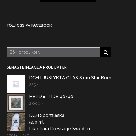
FÖLJ OSS PÅ FACEBOOK
Sök
efter:
SENASTE INLAGDA PRODUKTER
DCH LJUSLYKTA GLAS 8 cm Star Born
225
kr
HERD in TIDE 40x40
2.000
kr
DCH Sportflaska
500 ml
Like Para Dressage Sweden
275
kr
–
345
kr