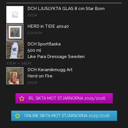
DCH LJUSLYKTA GLAS 8 cm Star Born
225
kr
HERD in TIDE 40x40
2.000
kr
DCH Sportflaska
500 ml
Like Para Dressage Sweden
275
kr
–
345
kr
DCH Keramikmugg Art
Herd on Fire
225
kr
IRL SIKTA MOT STJÄRNORNA 2025/2026
ONLINE SIKTA MOT STJÄRNORNA 2025/2026