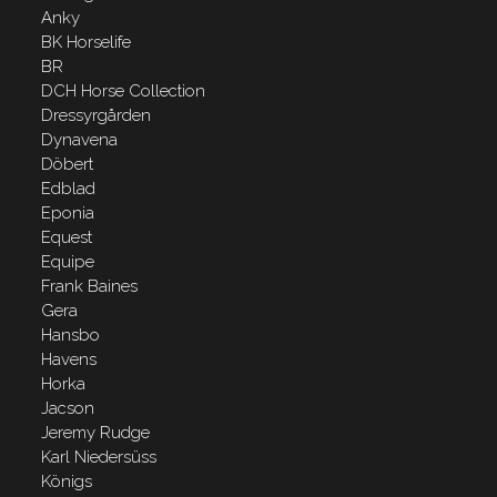
Anky
BK Horselife
BR
DCH Horse Collection
Dressyrgården
Dynavena
Döbert
Edblad
Eponia
Equest
Equipe
Frank Baines
Gera
Hansbo
Havens
Horka
Jacson
Jeremy Rudge
Karl Niedersüss
Königs