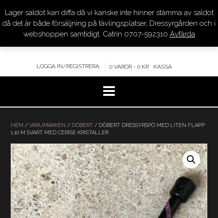
Lager saldot kan diffa då vi kanske inte hinner stämma av saldot
DRESSYR.COM
då det är både försäljning på tävlingsplatser, Dressyrgården och i
webshoppen samtidigt. Catrin 0707-592310
Avfärda
KVALITET – KOMPETENS – SERVICE
LOGGA IN/REGISTRERA
0 VAROR - 0 KR
KASSA
Hoppa
till
HEM
/
VARUMÄRKEN
/
DÖBERT
/ DÖBERT DRESSYRSPÖ MED LITEN FLAPP
1,10 M SVART MED CERISE KRISTALLER
innehåll