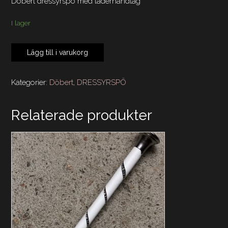
Döbert dressyrspö med läderhandtag
I lager
Döbert
Lägg till i varukorg
Dressyrspö
med
liten
Kategorier:
Döbert
,
DRESSYRSPÖ
flapp
1,10
Relaterade produkter
m
svart
med
cerise
kristaller
mängd