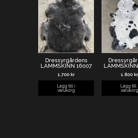
Dressyrgårdens
Dressyrgå
LAMMSKINN 16007
LAMMSKINN
1.700
kr
1.800
k
Lägg till i
Lägg till 
varukorg
varukor