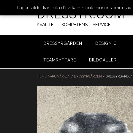
Lager saldot kan diffa då vi kanske inte hinner stämma av
DRESSYR.COM
KVALITET – KOMPETENS – SERVICE
DRESSYRGÅRDEN
DESIGN CH
TEAMRYTTARE
BILDGALLERI
Hoppa
till
HEM
/
VARUMÄRKEN
/
DRESSYRGÅRDEN
/ DRESSYRGÅRDEN
innehåll