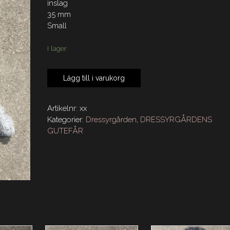
inslag
35 mm
Small
I lager
Dressyrgårdens
Lägg till i varukorg
LAMMSKINN
XX
mängd
Artikelnr:
xx
Kategorier:
Dressyrgården
,
DRESSYRGÅRDENS
GUTEFÅR