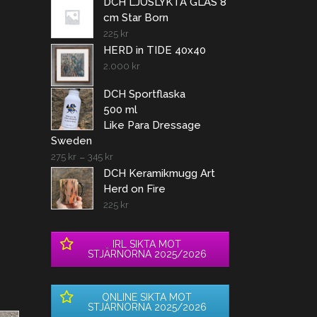
DCH LJUSLYKTA GLAS 8
cm Star Born
225
kr
HERD in TIDE 40x40
2.000
kr
DCH Sportflaska
500 ml
Like Para Dressage
Sweden
275
kr
–
345
kr
DCH Keramikmugg Art
Herd on Fire
225
kr
IRL SIKTA MOT
STJÄRNORNA 2025/2026
ONLINE SIKTA MOT
STJÄRNORNA 2025/2026