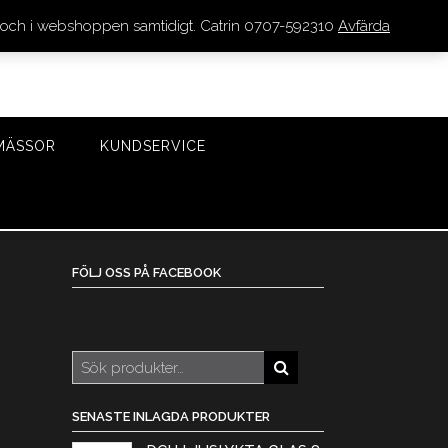
den och i webshoppen samtidigt. Catrin 0707-592310
Avfärda
LOGGA IN/REGISTRERA
0 VAROR - 0 KR
KASSA
MÄSSOR
KUNDSERVICE
FÖLJ OSS PÅ FACEBOOK
Sök
efter:
SENASTE INLAGDA PRODUKTER