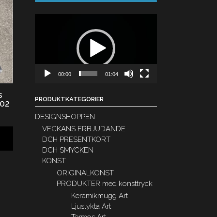
Videospelare
00:00
01:04
s
PRODUKTKATEGORIER
02
DESIGNSHOPPEN
VECKANS ERBJUDANDE
DCH PRESENTKORT
DCH SMYCKEN
KONST
ORIGINALKONST
PRODUKTER med konsttryck
Keramikmugg Art
Ljuslykta Art
Termos Art