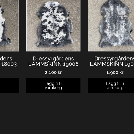
rdens
Dressyrgårdens
Dressyrgården
 18003
LAMMSKINN 19006
LAMMSKINN 190
r
2.100
kr
1.900
kr
i
Lägg till i
Lägg till i
g
varukorg
varukorg