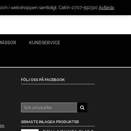
den och i webshoppen samtidigt. Catrin 0707-592310
Avfärda
LOGGA IN/REGISTRERA
0 VAROR - 0 KR
KASSA
MÄSSOR
KUNDSERVICE
FÖLJ OSS PÅ FACEBOOK
Sök
efter:
SENASTE INLAGDA PRODUKTER
tt.