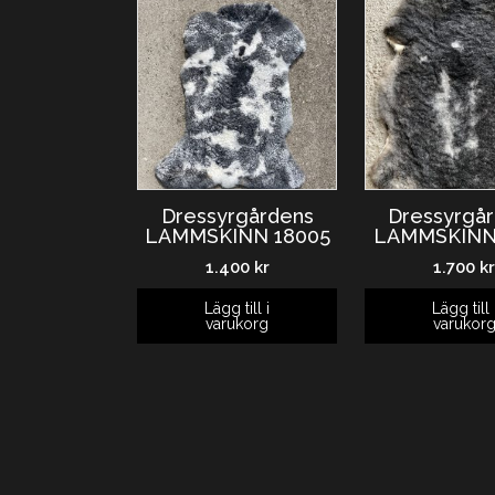
Dressyrgårdens
Dressyrgå
LAMMSKINN 18005
LAMMSKINN 
1.400
kr
1.700
k
Lägg till i
Lägg till 
varukorg
varukor