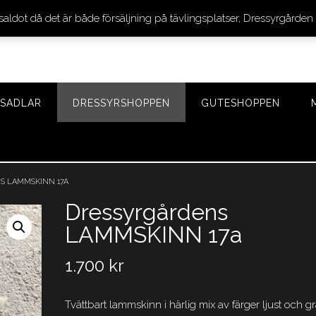
 saldot då det är både försäljning på tävlingsplatser, Dressyrgår
SADLAR
DRESSYRSHOPPEN
GUTESHOPPEN
S LAMMSKINN 17A
Dressyrgårdens
LAMMSKINN 17a
1.700
kr
Tvättbart lammskinn i härlig mix av färger ljust och grå