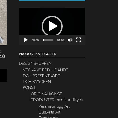
Videospelare
00:00
01:04
s
PRODUKTKATEGORIER
18
DESIGNSHOPPEN
VECKANS ERBJUDANDE
DCH PRESENTKORT
DCH SMYCKEN
KONST
ORIGINALKONST
PRODUKTER med konsttryck
Keramikmugg Art
Ljuslykta Art
Termos Art