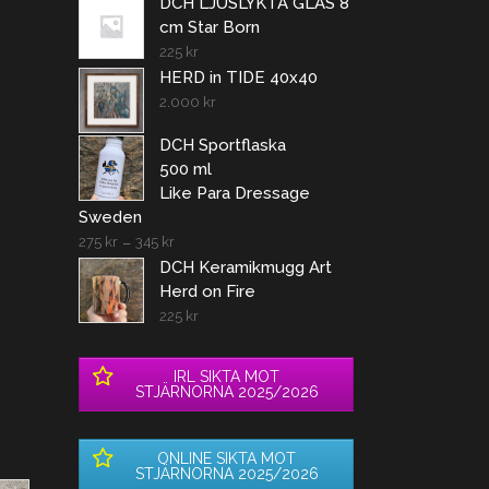
DCH LJUSLYKTA GLAS 8
cm Star Born
225
kr
HERD in TIDE 40x40
2.000
kr
DCH Sportflaska
500 ml
Like Para Dressage
Sweden
275
kr
–
345
kr
DCH Keramikmugg Art
Herd on Fire
225
kr
IRL SIKTA MOT
STJÄRNORNA 2025/2026
ONLINE SIKTA MOT
STJÄRNORNA 2025/2026