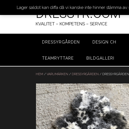
Lager saldot kan diffa då vi kanske inte hinner stämma av
DRESSYR.COM
KVALITET – KOMPETENS – SERVICE
DRESSYRGÅRDEN
DESIGN CH
TEAMRYTTARE
BILDGALLERI
Hoppa
till
HEM
/
VARUMÄRKEN
/
DRESSYRGÅRDEN
/ DRESSYRGÅRDEN
innehåll