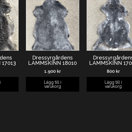
rdens
Dressyrgårdens
Dressyrgården
17013
LAMMSKINN 18010
LAMMSKINN 170
r
1.900
kr
800
kr
i
Lägg till i
Lägg till i
g
varukorg
varukorg