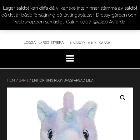
Lager saldot kan diffa då vi kanske inte hinner stämma av saldot
DRESSYR.COM
då det är både försäljning på tävlingsplatser, Dressyrgården och i
webshoppen samtidigt. Catrin 0707-592310
Avfärda
KVALITET – KOMPETENS – SERVICE
LOGGA IN/REGISTRERA
0 VAROR - 0 KR
KASSA
Hoppa
till
HEM
/
BARN
/ ENHÖRNING REGNBÅGSFÄRGAD LILA
innehåll