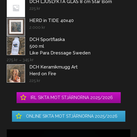
DCH LJUSLYKTA GLAS 8 cm Star Born
225
kr
HERD in TIDE 40x40
2.000
kr
DCH Sportflaska
500 ml
Like Para Dressage Sweden
275
kr
–
345
kr
DCH Keramikmugg Art
Herd on Fire
225
kr
IRL SIKTA MOT STJÄRNORNA 2025/2026
ONLINE SIKTA MOT STJÄRNORNA 2025/2026
Videospelare