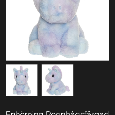
Enhörning Regnbågsfärgad