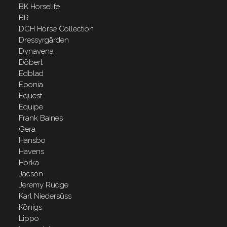
BK Horselife
BR
DCH Horse Collection
Dressyrgården
Dynavena
Döbert
Edblad
Eponia
Equest
Equipe
Frank Baines
Gera
Hansbo
Havens
Horka
Jacson
Jeremy Rudge
Karl Niedersüss
Königs
Lippo