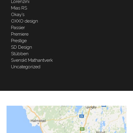
Lorenzini
Mias RS
Okay’s
OXXO design
Passier
Premiere
Prestige
SD Design
Stübben
Svenskt Mathantverk
Uncategorized