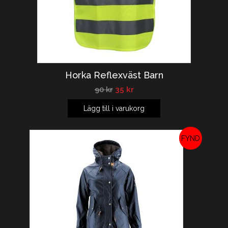
Horka Reflexväst Barn
90
kr
35
kr
Lägg till i varukorg
REA!